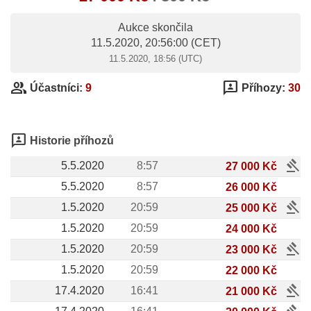
Aukce skončila
11.5.2020, 20:56:00
(CET)
11.5.2020, 18:56 (UTC)
group
3p
Účastníci:
9
Příhozy:
30
3p
Historie příhozů
gavel
5.5.2020
8:57
27 000 Kč
5.5.2020
8:57
26 000 Kč
gavel
1.5.2020
20:59
25 000 Kč
1.5.2020
20:59
24 000 Kč
gavel
1.5.2020
20:59
23 000 Kč
1.5.2020
20:59
22 000 Kč
gavel
17.4.2020
16:41
21 000 Kč