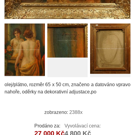
olej/plátno, rozměr 65 x 50 cm, značeno a datováno vpravo
nahoře, oděrky na dekorativní adjustace,po
zobrazeno:
2388x
Prodáno za:
Vyvolávací cena:
27 000 Kč
4 800 Kč