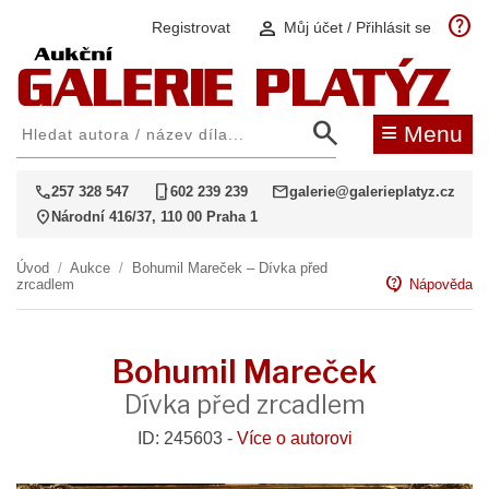
help
person
Registrovat
Můj účet / Přihlásit se
search
≡
Menu
call
phone_iphone
mail
257 328 547
602 239 239
galerie@galerieplatyz.cz
location_on
Národní 416/37, 110 00 Praha 1
Úvod
/
Aukce
/
Bohumil Mareček – Dívka před
contact_support
zrcadlem
Nápověda
Bohumil Mareček
Dívka před zrcadlem
ID: 245603 -
Více o autorovi