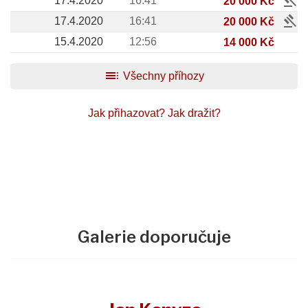
gavel
17.4.2020
16:41
20 000 Kč
gavel
17.4.2020
16:41
20 000 Kč
15.4.2020
12:56
14 000 Kč
toc
Všechny příhozy
Jak přihazovat?
Jak dražit?
Galerie doporučuje