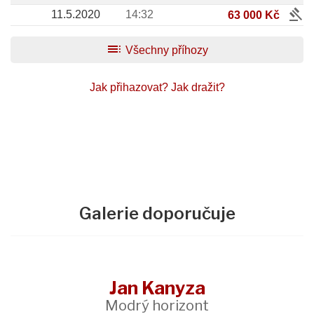
gavel
11.5.2020
14:32
63 000 Kč
toc
Všechny příhozy
Jak přihazovat?
Jak dražit?
Galerie doporučuje
Jan Kanyza
Modrý horizont