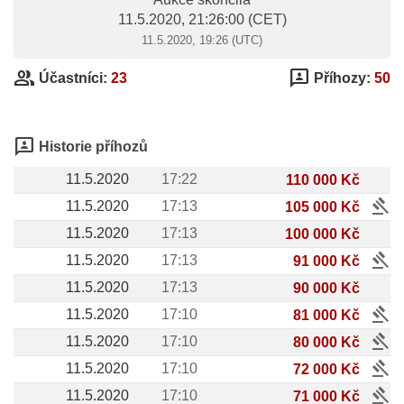
11.5.2020, 21:26:00
(CET)
11.5.2020, 19:26 (UTC)
group
3p
Účastníci:
23
Příhozy:
50
3p
Historie příhozů
11.5.2020
17:22
110 000 Kč
gavel
11.5.2020
17:13
105 000 Kč
11.5.2020
17:13
100 000 Kč
gavel
11.5.2020
17:13
91 000 Kč
11.5.2020
17:13
90 000 Kč
gavel
11.5.2020
17:10
81 000 Kč
gavel
11.5.2020
17:10
80 000 Kč
gavel
11.5.2020
17:10
72 000 Kč
gavel
11.5.2020
17:10
71 000 Kč