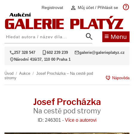
help
person
Registrovat
Můj účet / Přihlásit se
search
≡
Menu
call
phone_iphone
mail
257 328 547
602 239 239
galerie@galerieplatyz.cz
location_on
Národní 416/37, 110 00 Praha 1
Úvod
/
Aukce
/
Josef Procházka – Na cestě pod
contact_support
stromy
Nápověda
Josef Procházka
Na cestě pod stromy
ID: 246301 -
Více o autorovi