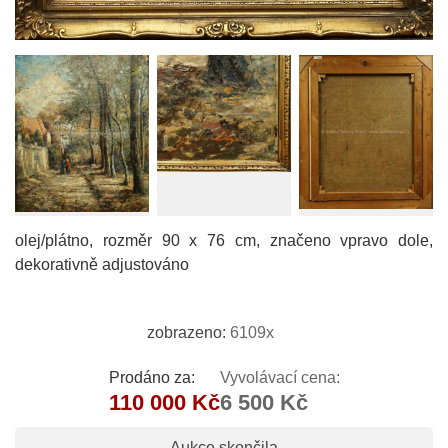
olej/plátno, rozměr 90 x 76 cm, značeno vpravo dole,
dekorativně adjustováno
zobrazeno:
6109x
Prodáno za:
Vyvolávací cena:
110 000 Kč
6 500 Kč
Aukce skončila