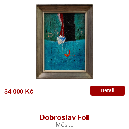
Detail
34 000 Kč
Dobroslav Foll
Město