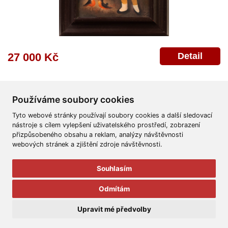
Detail
27 000 Kč
Používáme soubory cookies
Tyto webové stránky používají soubory cookies a další sledovací
nástroje s cílem vylepšení uživatelského prostředí, zobrazení
přizpůsobeného obsahu a reklam, analýzy návštěvnosti
Všeobecné obchodní podmínky
Reklamační řád
Ochrana osobních údajů
webových stránek a zjištění zdroje návštěvnosti.
Poskytnutí osobních údajů
Deklarace o ochraně os. údajů
Nápověda
Mapa
Souhlasím
© 2011-2026
Aukční Galerie Platýz
Odmítám
Všechna práva vyhrazena.
Upravit mé předvolby