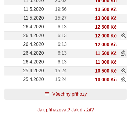
11.5.2020
20:02
14 000 Kč
11.5.2020
19:56
13 500 Kč
11.5.2020
15:27
13 000 Kč
26.4.2020
6:13
12 500 Kč
gavel
26.4.2020
6:13
12 000 Kč
26.4.2020
6:13
12 000 Kč
gavel
26.4.2020
6:13
11 500 Kč
26.4.2020
6:13
11 000 Kč
gavel
25.4.2020
15:24
10 500 Kč
gavel
25.4.2020
15:24
10 000 Kč
toc
Všechny příhozy
Jak přihazovat?
Jak dražit?