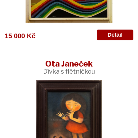
Detail
15 000 Kč
Ota Janeček
Dívka s flétničkou