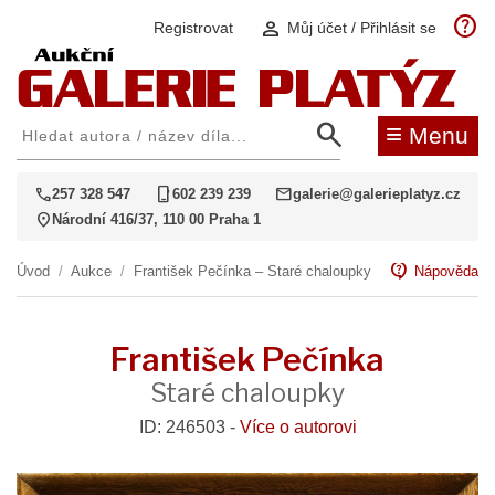
help
person
Registrovat
Můj účet / Přihlásit se
search
≡
Menu
call
phone_iphone
mail
257 328 547
602 239 239
galerie@galerieplatyz.cz
location_on
Národní 416/37, 110 00 Praha 1
contact_support
Úvod
/
Aukce
/
František Pečínka – Staré chaloupky
Nápověda
František Pečínka
Staré chaloupky
ID: 246503 -
Více o autorovi