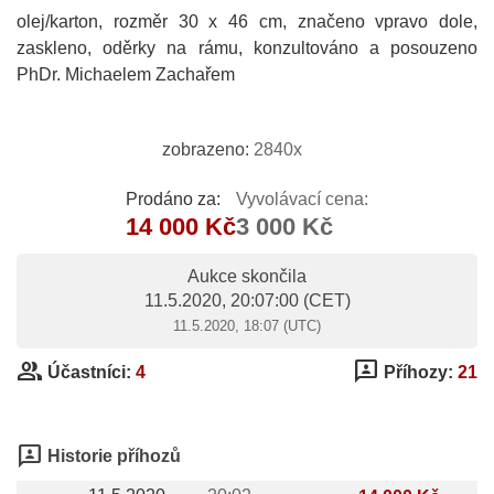
olej/karton, rozměr 30 x 46 cm, značeno vpravo dole,
zaskleno, oděrky na rámu, konzultováno a posouzeno
PhDr. Michaelem Zachařem
zobrazeno:
2840x
Prodáno za:
Vyvolávací cena:
14 000 Kč
3 000 Kč
Aukce skončila
11.5.2020, 20:07:00
(CET)
11.5.2020, 18:07 (UTC)
group
3p
Účastníci:
4
Příhozy:
21
3p
Historie příhozů