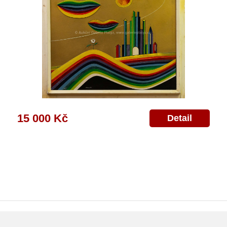
15 000 Kč
Detail
ajů
Poskytnutí osobních údajů
Deklarace o ochraně os. údajů
Nápověda
Mapa