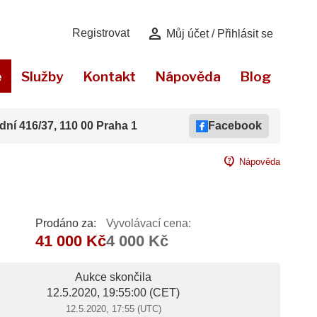
person
Registrovat
Můj účet / Přihlásit se
e
Služby
Kontakt
Nápověda
Blog
dní 416/37, 110 00 Praha 1
Facebook
contact_support
Nápověda
Prodáno za:
Vyvolávací cena:
41 000 Kč
4 000 Kč
Aukce skončila
12.5.2020, 19:55:00
(CET)
12.5.2020, 17:55 (UTC)