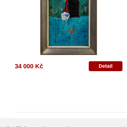
34 000 Kč
Detail
Všeobecné obchodní podmínky
Reklamační řád
Ochrana osobních úd