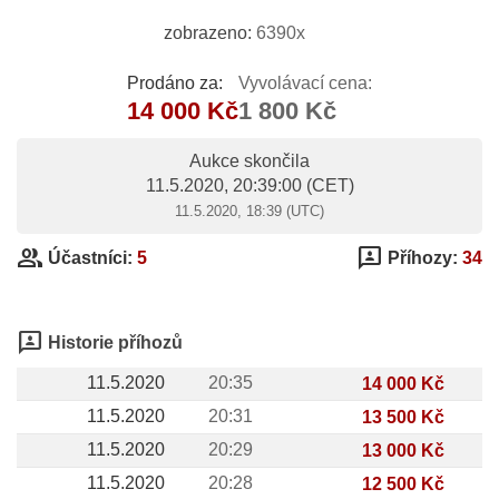
zobrazeno:
6390x
Prodáno za:
Vyvolávací cena:
14 000 Kč
1 800 Kč
Aukce skončila
11.5.2020, 20:39:00
(CET)
11.5.2020, 18:39 (UTC)
group
3p
Účastníci:
5
Příhozy:
34
3p
Historie příhozů
11.5.2020
20:35
14 000 Kč
11.5.2020
20:31
13 500 Kč
11.5.2020
20:29
13 000 Kč
11.5.2020
20:28
12 500 Kč