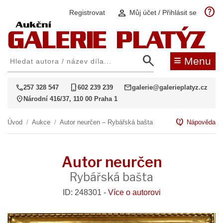
help
person
Registrovat
Můj účet / Přihlásit se
search
≡
Menu
call
phone_iphone
mail
257 328 547
602 239 239
galerie@galerieplatyz.cz
location_on
Národní 416/37, 110 00 Praha 1
contact_support
Úvod
/
Aukce
/
Autor neurčen – Rybářská bašta
Nápověda
Autor neurčen
Rybářská bašta
ID: 248301 -
Více o autorovi