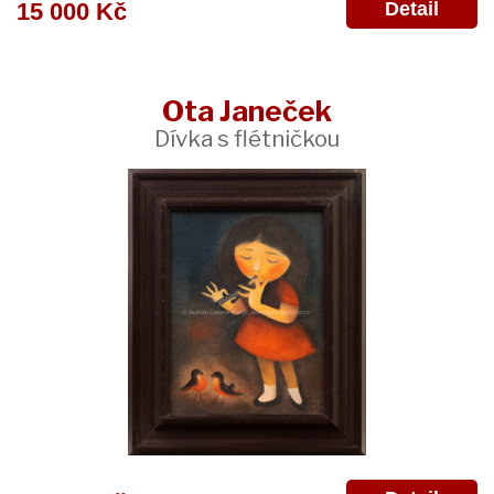
Detail
15 000 Kč
Ota Janeček
Dívka s flétničkou