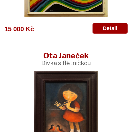
Detail
15 000 Kč
Ota Janeček
Dívka s flétničkou