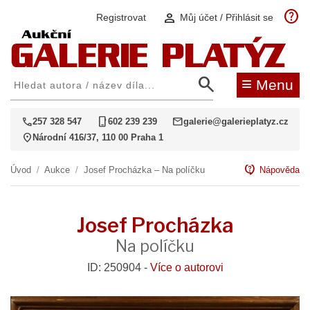
help
person
Registrovat
Můj účet / Přihlásit se
search
≡
Menu
call
phone_iphone
mail
257 328 547
602 239 239
galerie@galerieplatyz.cz
location_on
Národní 416/37, 110 00 Praha 1
contact_support
Úvod
/
Aukce
/
Josef Procházka – Na políčku
Nápověda
Josef Procházka
Na políčku
ID: 250904 -
Více o autorovi