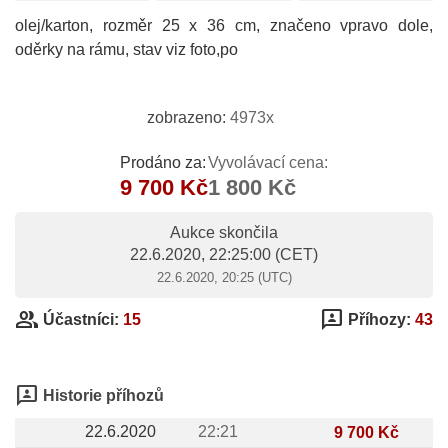
olej/karton, rozměr 25 x 36 cm, značeno vpravo dole,
oděrky na rámu, stav viz foto,po
zobrazeno:
4973x
Prodáno za:
Vyvolávací cena:
9 700 Kč
1 800 Kč
Aukce skončila
22.6.2020, 22:25:00
(CET)
22.6.2020, 20:25 (UTC)
group
3p
Účastníci:
15
Příhozy:
43
3p
Historie příhozů
22.6.2020
22:21
9 700 Kč