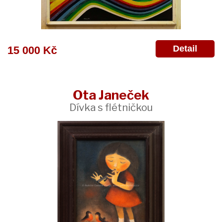
Detail
15 000 Kč
Ota Janeček
Dívka s flétničkou