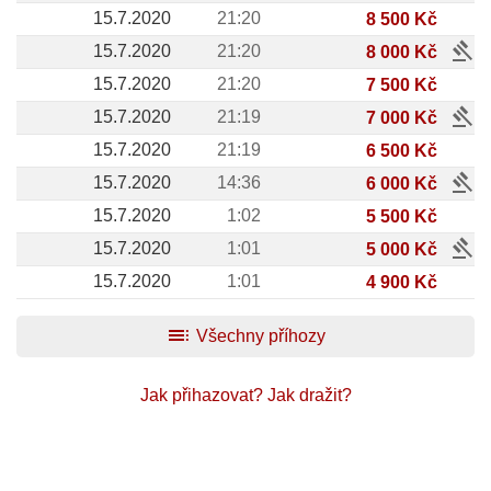
15.7.2020
21:20
8 500 Kč
gavel
15.7.2020
21:20
8 000 Kč
15.7.2020
21:20
7 500 Kč
gavel
15.7.2020
21:19
7 000 Kč
15.7.2020
21:19
6 500 Kč
gavel
15.7.2020
14:36
6 000 Kč
15.7.2020
1:02
5 500 Kč
gavel
15.7.2020
1:01
5 000 Kč
15.7.2020
1:01
4 900 Kč
toc
Všechny příhozy
Jak přihazovat?
Jak dražit?