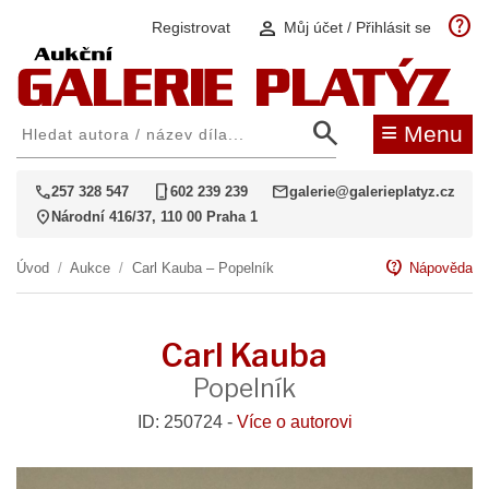
help
person
Registrovat
Můj účet / Přihlásit se
search
≡
Menu
call
phone_iphone
mail
257 328 547
602 239 239
galerie@galerieplatyz.cz
location_on
Národní 416/37, 110 00 Praha 1
contact_support
Úvod
/
Aukce
/
Carl Kauba – Popelník
Nápověda
Carl Kauba
Popelník
ID: 250724 -
Více o autorovi