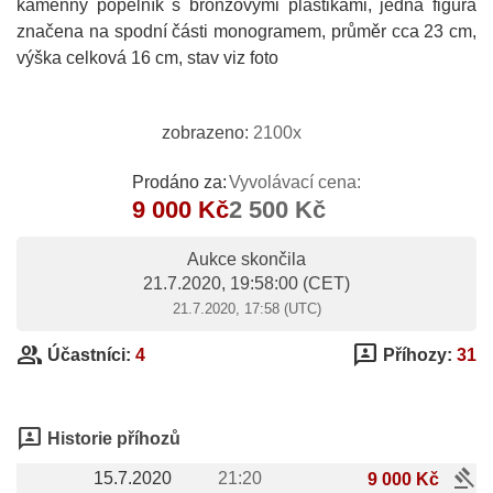
kamenný popelník s bronzovými plastikami, jedna figura
značena na spodní části monogramem, průměr cca 23 cm,
výška celková 16 cm, stav viz foto
zobrazeno:
2100x
Prodáno za:
Vyvolávací cena:
9 000 Kč
2 500 Kč
Aukce skončila
21.7.2020, 19:58:00
(CET)
21.7.2020, 17:58 (UTC)
group
3p
Účastníci:
4
Příhozy:
31
3p
Historie příhozů
gavel
15.7.2020
21:20
9 000 Kč