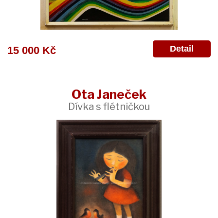
Detail
15 000 Kč
Ota Janeček
Dívka s flétničkou