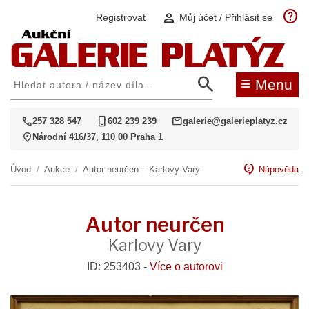
help
person
Registrovat
Můj účet / Přihlásit se
search
≡
Menu
call
phone_iphone
mail
257 328 547
602 239 239
galerie@galerieplatyz.cz
location_on
Národní 416/37, 110 00 Praha 1
contact_support
Úvod
/
Aukce
/
Autor neurčen – Karlovy Vary
Nápověda
Autor neurčen
Karlovy Vary
ID: 253403 -
Více o autorovi