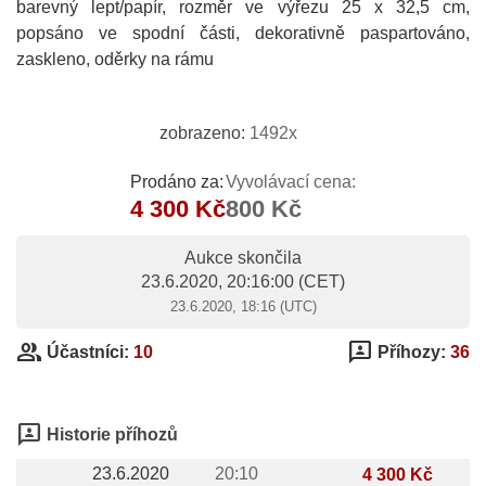
barevný lept/papír, rozměr ve výřezu 25 x 32,5 cm,
popsáno ve spodní části, dekorativně paspartováno,
zaskleno, oděrky na rámu
zobrazeno:
1492x
Prodáno za:
Vyvolávací cena:
4 300 Kč
800 Kč
Aukce skončila
23.6.2020, 20:16:00
(CET)
23.6.2020, 18:16 (UTC)
group
3p
Účastníci:
10
Příhozy:
36
3p
Historie příhozů
23.6.2020
20:10
4 300 Kč