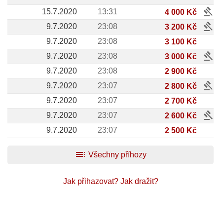
gavel
15.7.2020
13:31
4 000 Kč
gavel
9.7.2020
23:08
3 200 Kč
9.7.2020
23:08
3 100 Kč
gavel
9.7.2020
23:08
3 000 Kč
9.7.2020
23:08
2 900 Kč
gavel
9.7.2020
23:07
2 800 Kč
9.7.2020
23:07
2 700 Kč
gavel
9.7.2020
23:07
2 600 Kč
9.7.2020
23:07
2 500 Kč
toc
Všechny příhozy
Jak přihazovat?
Jak dražit?