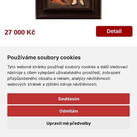
Detail
27 000 Kč
Používáme soubory cookies
Tyto webové stránky používají soubory cookies a další sledovací
nástroje s cílem vylepšení uživatelského prostředí, zobrazení
přizpůsobeného obsahu a reklam, analýzy návštěvnosti
Všeobecné obchodní podmínky
Reklamační řád
Ochrana osobních údajů
webových stránek a zjištění zdroje návštěvnosti.
Poskytnutí osobních údajů
Deklarace o ochraně os. údajů
Nápověda
Mapa
Souhlasím
© 2011-2026
Aukční Galerie Platýz
Odmítám
Všechna práva vyhrazena.
Upravit mé předvolby