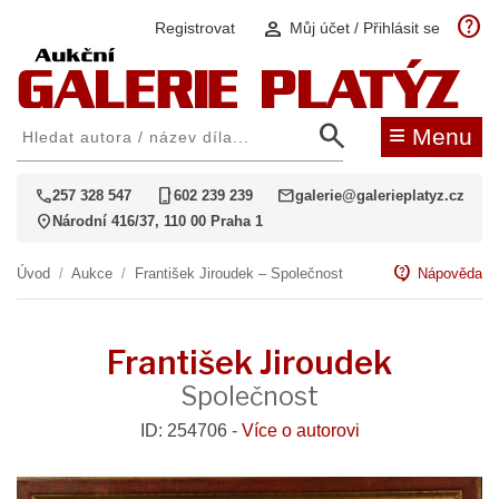
help
person
Registrovat
Můj účet / Přihlásit se
search
≡
Menu
call
phone_iphone
mail
257 328 547
602 239 239
galerie@galerieplatyz.cz
location_on
Národní 416/37, 110 00 Praha 1
contact_support
Úvod
/
Aukce
/
František Jiroudek – Společnost
Nápověda
František Jiroudek
Společnost
ID: 254706 -
Více o autorovi