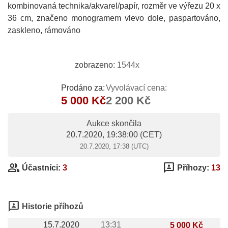
kombinovaná technika/akvarel/papír, rozměr ve výřezu 20 x
36 cm, značeno monogramem vlevo dole, paspartováno,
zaskleno, rámováno
zobrazeno:
1544x
Prodáno za:
Vyvolávací cena:
5 000 Kč
2 200 Kč
Aukce skončila
20.7.2020, 19:38:00
(CET)
20.7.2020, 17:38 (UTC)
group
3p
Účastníci:
3
Příhozy:
13
3p
Historie příhozů
15.7.2020
13:31
5 000 Kč