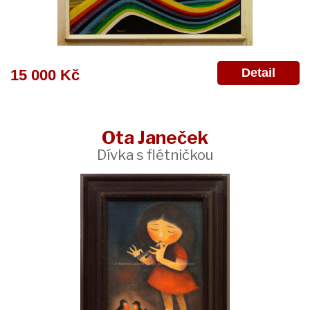
Detail
15 000 Kč
Ota Janeček
Dívka s flétničkou