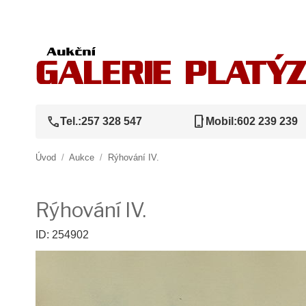
call
phone_iphone
Tel.:
257 328 547
Mobil:
602 239 239
Úvod
/
Aukce
/
Rýhování IV.
Rýhování IV.
ID: 254902