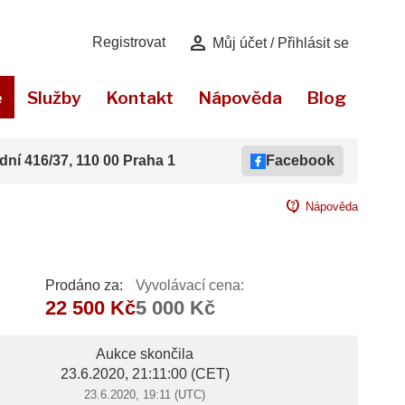
person
Registrovat
Můj účet / Přihlásit se
e
Služby
Kontakt
Nápověda
Blog
dní 416/37, 110 00 Praha 1
Facebook
contact_support
Nápověda
Prodáno za:
Vyvolávací cena:
22 500 Kč
5 000 Kč
Aukce skončila
23.6.2020, 21:11:00
(CET)
23.6.2020, 19:11 (UTC)