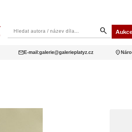
search
Aukc
mail
location_on
E-mail:
galerie@galerieplatyz.cz
Náro