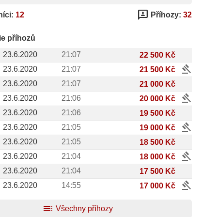
3p
íci:
12
Příhozy:
32
ie příhozů
23.6.2020
21:07
22 500 Kč
gavel
23.6.2020
21:07
21 500 Kč
23.6.2020
21:07
21 000 Kč
gavel
23.6.2020
21:06
20 000 Kč
23.6.2020
21:06
19 500 Kč
gavel
23.6.2020
21:05
19 000 Kč
23.6.2020
21:05
18 500 Kč
gavel
23.6.2020
21:04
18 000 Kč
23.6.2020
21:04
17 500 Kč
gavel
23.6.2020
14:55
17 000 Kč
toc
Všechny příhozy