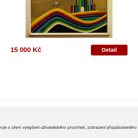
15 000 Kč
Detail
ajů
Poskytnutí osobních údajů
Deklarace o ochraně os. údajů
Nápověda
Mapa
roje s cílem vylepšení uživatelského prostředí, zobrazení přizpůsobeného