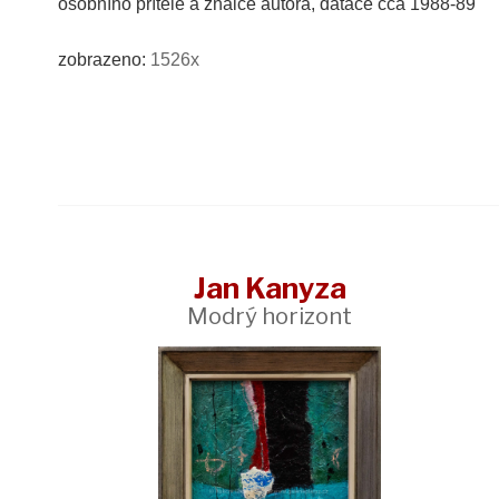
osobního přítele a znalce autora, datace cca 1988-89
zobrazeno:
1526x
Jan Kanyza
Modrý horizont