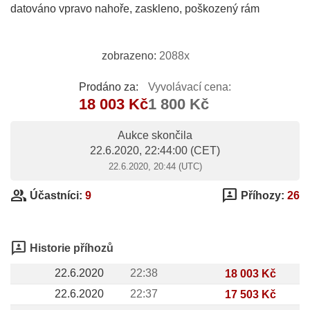
datováno vpravo nahoře, zaskleno, poškozený rám
zobrazeno:
2088x
Prodáno za:
Vyvolávací cena:
18 003 Kč
1 800 Kč
Aukce skončila
22.6.2020, 22:44:00
(CET)
22.6.2020, 20:44 (UTC)
group
3p
Účastníci:
9
Příhozy:
26
3p
Historie příhozů
22.6.2020
22:38
18 003 Kč
22.6.2020
22:37
17 503 Kč