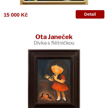
Detail
15 000 Kč
Ota Janeček
Dívka s flétničkou