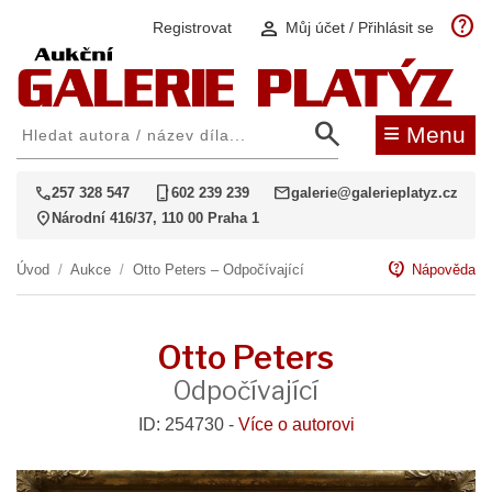
help
person
Registrovat
Můj účet / Přihlásit se
search
≡
Menu
call
phone_iphone
mail
257 328 547
602 239 239
galerie@galerieplatyz.cz
location_on
Národní 416/37, 110 00 Praha 1
contact_support
Úvod
/
Aukce
/
Otto Peters – Odpočívající
Nápověda
Otto Peters
Odpočívající
ID: 254730 -
Více o autorovi