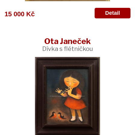
Detail
15 000 Kč
Ota Janeček
Dívka s flétničkou