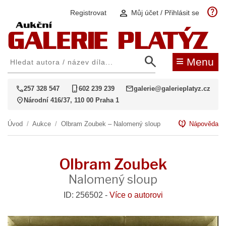
help
person
Registrovat
Můj účet / Přihlásit se
search
≡
Menu
call
phone_iphone
mail
257 328 547
602 239 239
galerie@galerieplatyz.cz
location_on
Národní 416/37, 110 00 Praha 1
contact_support
Úvod
/
Aukce
/
Olbram Zoubek – Nalomený sloup
Nápověda
Olbram Zoubek
Nalomený sloup
ID: 256502 -
Více o autorovi