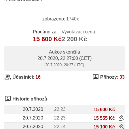
zobrazeno:
1740x
Prodáno za:
Vyvolávací cena:
15 600 Kč
2 200 Kč
Aukce skončila
20.7.2020, 22:27:00
(CET)
20.7.2020, 20:27 (UTC)
group
3p
Účastníci:
16
Příhozy:
33
3p
Historie příhozů
20.7.2020
22:23
15 600 Kč
gavel
20.7.2020
22:23
15 555 Kč
gavel
20.7.2020
22:14
15 100 Kč