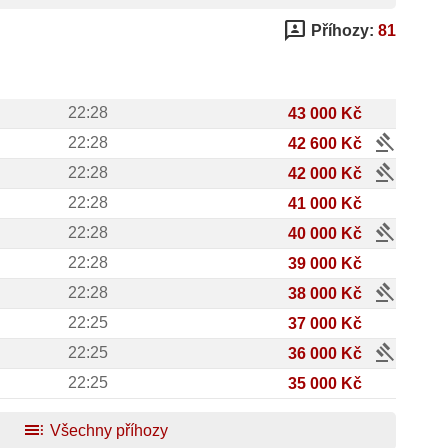
3p
Příhozy:
81
22:28
43 000 Kč
gavel
22:28
42 600 Kč
gavel
22:28
42 000 Kč
22:28
41 000 Kč
gavel
22:28
40 000 Kč
22:28
39 000 Kč
gavel
22:28
38 000 Kč
22:25
37 000 Kč
gavel
22:25
36 000 Kč
22:25
35 000 Kč
toc
Všechny příhozy