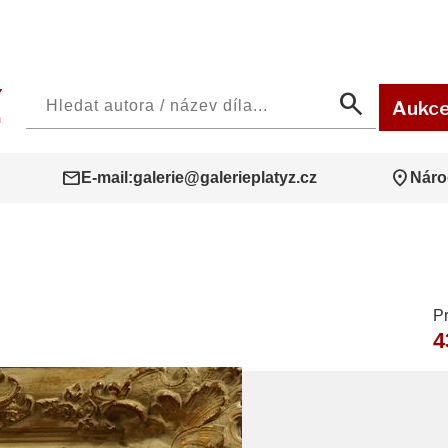
search
Aukc
mail
location_on
E-mail:
galerie@galerieplatyz.cz
Náro
P
4