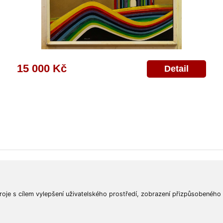
15 000 Kč
Detail
ajů
Poskytnutí osobních údajů
Deklarace o ochraně os. údajů
Nápověda
Mapa
roje s cílem vylepšení uživatelského prostředí, zobrazení přizpůsobeného