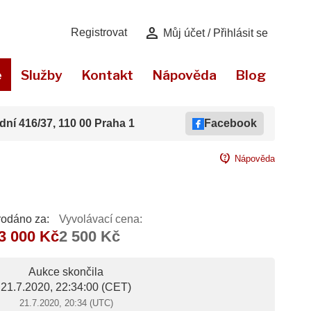
person
Registrovat
Můj účet / Přihlásit se
e
Služby
Kontakt
Nápověda
Blog
dní 416/37, 110 00 Praha 1
Facebook
contact_support
Nápověda
rodáno za:
Vyvolávací cena:
3 000 Kč
2 500 Kč
Aukce skončila
21.7.2020, 22:34:00
(CET)
21.7.2020, 20:34 (UTC)