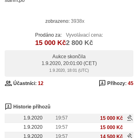
stářím,po
zobrazeno:
3938x
Prodáno za:
Vyvolávací cena:
15 000 Kč
2 800 Kč
Aukce skončila
1.9.2020, 20:01:00
(CET)
1.9.2020, 18:01 (UTC)
group
3p
Účastníci:
12
Příhozy:
45
3p
Historie příhozů
gavel
1.9.2020
19:57
15 000 Kč
1.9.2020
19:57
15 000 Kč
gavel
1.9.2020
19:57
14 500 Kč