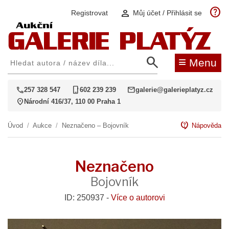
help
person
Registrovat
Můj účet / Přihlásit se
search
≡
Menu
call
phone_iphone
mail
257 328 547
602 239 239
galerie@galerieplatyz.cz
location_on
Národní 416/37, 110 00 Praha 1
contact_support
Úvod
/
Aukce
/
Neznačeno – Bojovník
Nápověda
Neznačeno
Bojovník
ID: 250937 -
Více o autorovi