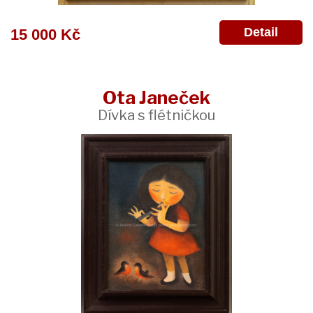
Detail
15 000 Kč
Ota Janeček
Dívka s flétničkou