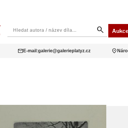
search
Aukc
mail
location_on
E-mail:
galerie@galerieplatyz.cz
Náro