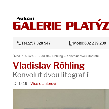
call
phone_iphone
Tel.:
257 328 547
Mobil:
602 239 239
Úvod
/
Aukce
/
Vladislav Röhling – Konvolut dvou litografií
Vladislav Röhling
Konvolut dvou litografií
ID: 1419 -
Více o autorovi