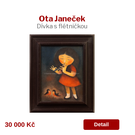
Ota Janeček
Dívka s flétničkou
30 000 Kč
Detail