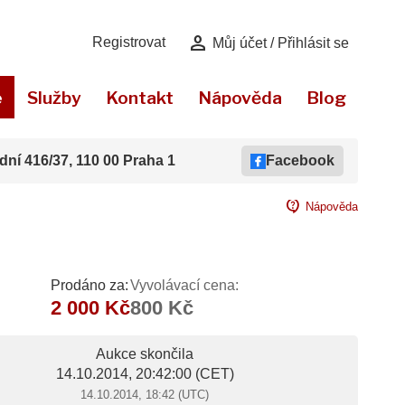
person
Registrovat
Můj účet / Přihlásit se
e
Služby
Kontakt
Nápověda
Blog
dní 416/37, 110 00 Praha 1
Facebook
contact_support
Nápověda
Prodáno za:
Vyvolávací cena:
2 000 Kč
800 Kč
Aukce skončila
14.10.2014, 20:42:00
(CET)
14.10.2014, 18:42 (UTC)