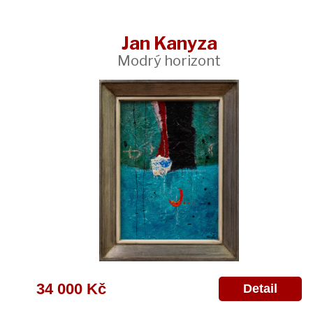
Jan Kanyza
Modrý horizont
34 000 Kč
Detail