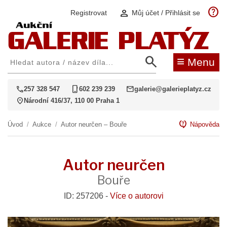
help
person
Registrovat
Můj účet / Přihlásit se
search
≡
Menu
call
phone_iphone
mail
257 328 547
602 239 239
galerie@galerieplatyz.cz
location_on
Národní 416/37, 110 00 Praha 1
contact_support
Úvod
/
Aukce
/
Autor neurčen – Bouře
Nápověda
Autor neurčen
Bouře
ID: 257206 -
Více o autorovi