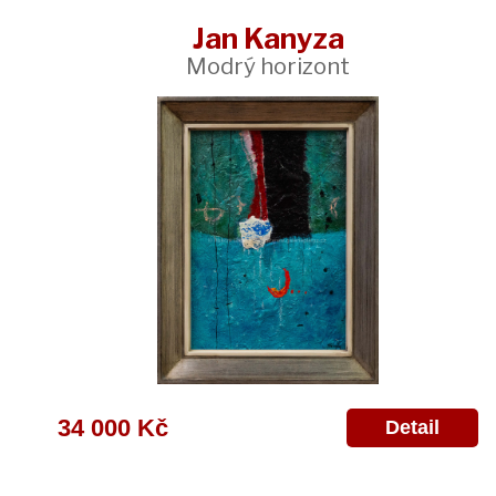
Jan Kanyza
Modrý horizont
34 000 Kč
Detail