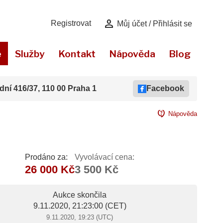
person
Registrovat
Můj účet / Přihlásit se
e
Služby
Kontakt
Nápověda
Blog
dní 416/37, 110 00 Praha 1
Facebook
contact_support
Nápověda
Prodáno za:
Vyvolávací cena:
26 000 Kč
3 500 Kč
Aukce skončila
9.11.2020, 21:23:00
(CET)
9.11.2020, 19:23 (UTC)