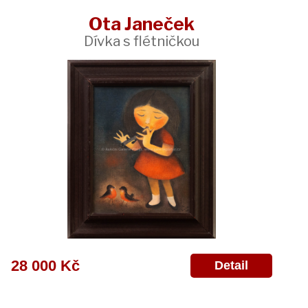
Ota Janeček
Dívka s flétničkou
28 000 Kč
Detail