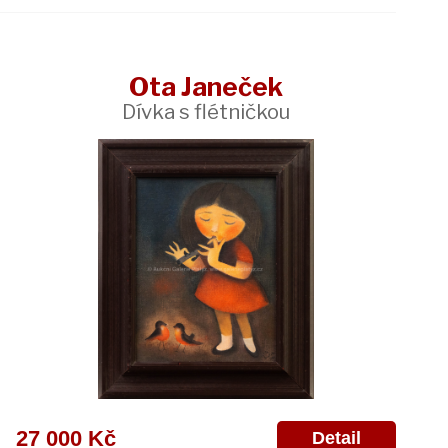
Ota Janeček
Dívka s flétničkou
27 000 Kč
Detail