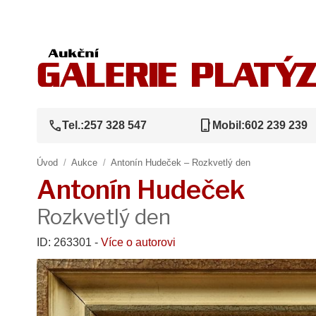
call
phone_iphone
Tel.:
257 328 547
Mobil:
602 239 239
Úvod
/
Aukce
/
Antonín Hudeček – Rozkvetlý den
Antonín Hudeček
Rozkvetlý den
ID: 263301 -
Více o autorovi