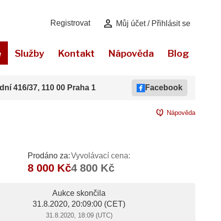
person
Registrovat
Můj účet / Přihlásit se
e
Služby
Kontakt
Nápověda
Blog
dní 416/37, 110 00 Praha 1
Facebook
contact_support
Nápověda
Prodáno za:
Vyvolávací cena:
8 000 Kč
4 800 Kč
Aukce skončila
31.8.2020, 20:09:00
(CET)
31.8.2020, 18:09 (UTC)