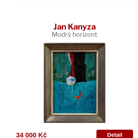
Jan Kanyza
Modrý horizont
34 000 Kč
Detail