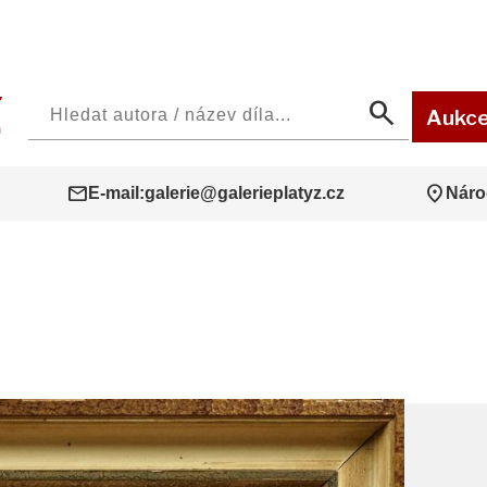
search
Aukc
mail
location_on
E-mail:
galerie@galerieplatyz.cz
Náro