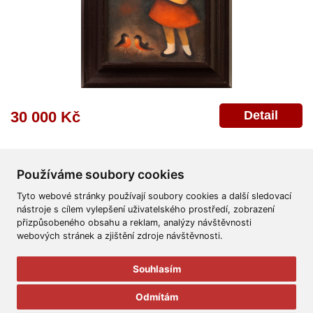
Detail
30 000 Kč
Používáme soubory cookies
Tyto webové stránky používají soubory cookies a další sledovací
nástroje s cílem vylepšení uživatelského prostředí, zobrazení
přizpůsobeného obsahu a reklam, analýzy návštěvnosti
Všeobecné obchodní podmínky
Reklamační řád
Ochrana osobních údajů
webových stránek a zjištění zdroje návštěvnosti.
Poskytnutí osobních údajů
Deklarace o ochraně os. údajů
Nápověda
Mapa
Souhlasím
© 2011-2026
Aukční Galerie Platýz
Odmítám
Všechna práva vyhrazena.