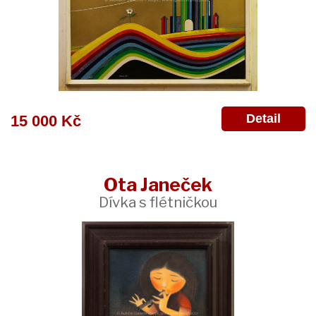
Detail
15 000 Kč
Ota Janeček
Dívka s flétničkou