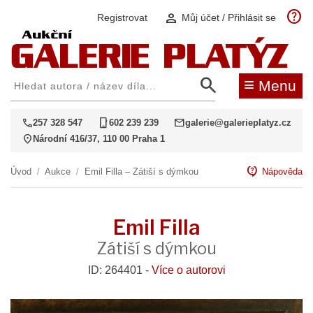
help
person
Registrovat
Můj účet / Přihlásit se
search
≡
Menu
call
phone_iphone
mail
257 328 547
602 239 239
galerie@galerieplatyz.cz
location_on
Národní 416/37, 110 00 Praha 1
contact_support
Úvod
/
Aukce
/
Emil Filla – Zátiší s dýmkou
Nápověda
Emil Filla
Zátiší s dýmkou
ID: 264401 -
Více o autorovi