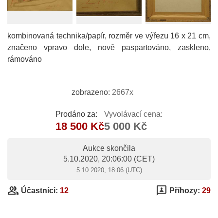
kombinovaná technika/papír, rozměr ve výřezu 16 x 21 cm,
značeno vpravo dole, nově paspartováno, zaskleno,
rámováno
zobrazeno:
2667x
Prodáno za:
Vyvolávací cena:
18 500 Kč
5 000 Kč
Aukce skončila
5.10.2020, 20:06:00
(CET)
5.10.2020, 18:06 (UTC)
group
3p
Účastníci:
12
Příhozy:
29