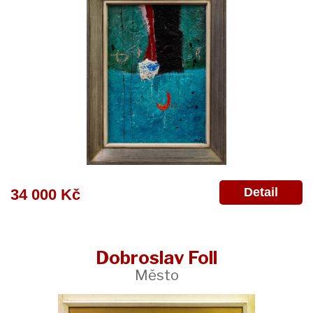
Detail
34 000 Kč
Dobroslav Foll
Město