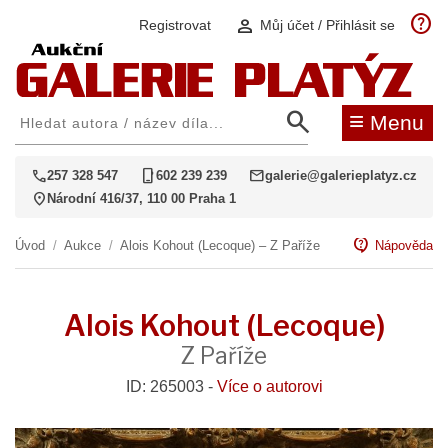
help
person
Registrovat
Můj účet / Přihlásit se
search
≡
Menu
call
phone_iphone
mail
257 328 547
602 239 239
galerie@galerieplatyz.cz
location_on
Národní 416/37, 110 00 Praha 1
contact_support
Úvod
/
Aukce
/
Alois Kohout (Lecoque) – Z Paříže
Nápověda
Alois Kohout (Lecoque)
Z Paříže
ID: 265003 -
Více o autorovi