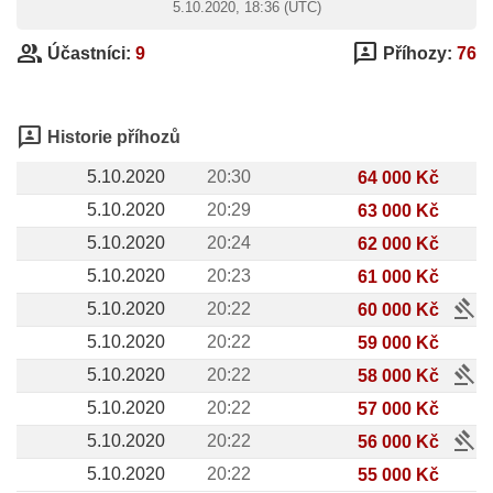
5.10.2020, 18:36 (UTC)
group
3p
Účastníci:
9
Příhozy:
76
3p
Historie příhozů
5.10.2020
20:30
64 000 Kč
5.10.2020
20:29
63 000 Kč
5.10.2020
20:24
62 000 Kč
5.10.2020
20:23
61 000 Kč
gavel
5.10.2020
20:22
60 000 Kč
5.10.2020
20:22
59 000 Kč
gavel
5.10.2020
20:22
58 000 Kč
5.10.2020
20:22
57 000 Kč
gavel
5.10.2020
20:22
56 000 Kč
5.10.2020
20:22
55 000 Kč