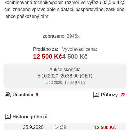
kombinovaná technika/papír, rozměr ve výřezu 33,5 x 42,5
cm, značeno vpravo dole s datací, paspartováno, zaskleno,
lehce poškozený rám
zobrazeno:
2946x
Prodáno za:
Vyvolávací cena:
12 500 Kč
4 500 Kč
Aukce skončila
5.10.2020, 20:38:00
(CET)
5.10.2020, 18:38 (UTC)
group
3p
Účastníci:
9
Příhozy:
22
3p
Historie příhozů
25.9.2020
14:39
12 500 Kč