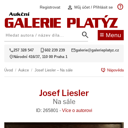
help
person
Registrovat
Můj účet / Přihlásit se
search
≡
Menu
call
phone_iphone
mail
257 328 547
602 239 239
galerie@galerieplatyz.cz
location_on
Národní 416/37, 110 00 Praha 1
contact_support
Úvod
/
Aukce
/
Josef Liesler – Na sále
Nápověda
Josef Liesler
Na sále
ID: 265801 -
Více o autorovi