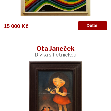
Detail
15 000 Kč
Ota Janeček
Dívka s flétničkou