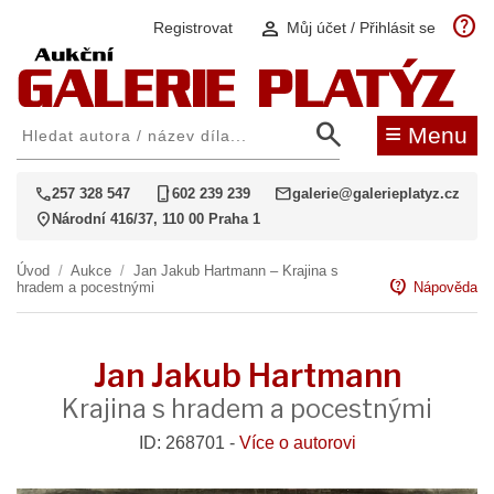
help
person
Registrovat
Můj účet / Přihlásit se
search
≡
Menu
call
phone_iphone
mail
257 328 547
602 239 239
galerie@galerieplatyz.cz
location_on
Národní 416/37, 110 00 Praha 1
Úvod
/
Aukce
/
Jan Jakub Hartmann – Krajina s
contact_support
hradem a pocestnými
Nápověda
Jan Jakub Hartmann
Krajina s hradem a pocestnými
ID: 268701 -
Více o autorovi