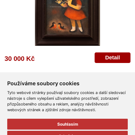
Detail
30 000 Kč
Používáme soubory cookies
Tyto webové stránky používají soubory cookies a další sledovací
nástroje s cílem vylepšení uživatelského prostředí, zobrazení
přizpůsobeného obsahu a reklam, analýzy návštěvnosti
Všeobecné obchodní podmínky
Reklamační řád
Ochrana osobních údajů
webových stránek a zjištění zdroje návštěvnosti.
Poskytnutí osobních údajů
Deklarace o ochraně os. údajů
Nápověda
Mapa
Souhlasím
© 2011-2026
Aukční Galerie Platýz