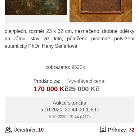
olej/plech, rozměr 23 x 32 cm, neznačeno, drobné oděrky
na rámu, stav viz foto, přiloženo písemné potvrzení
autenticity PhDr. Hany Seifertové
zobrazeno:
9322x
Prodáno za:
Vyvolávací cena:
170 000 Kč
25 000 Kč
Aukce skončila
5.10.2020, 21:44:00
(CET)
5.10.2020, 19:44 (UTC)
group
3p
Účastníci:
10
Příhozy:
72