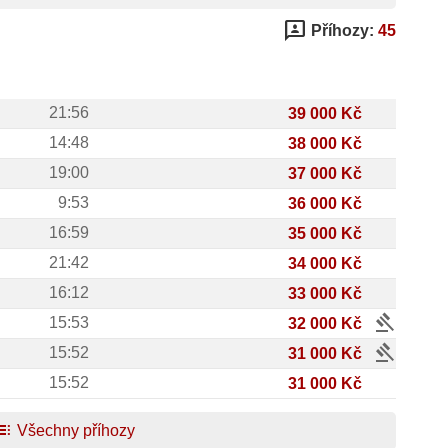
3p
Příhozy:
45
21:56
39 000 Kč
14:48
38 000 Kč
19:00
37 000 Kč
9:53
36 000 Kč
16:59
35 000 Kč
21:42
34 000 Kč
16:12
33 000 Kč
gavel
15:53
32 000 Kč
gavel
15:52
31 000 Kč
15:52
31 000 Kč
oc
Všechny příhozy