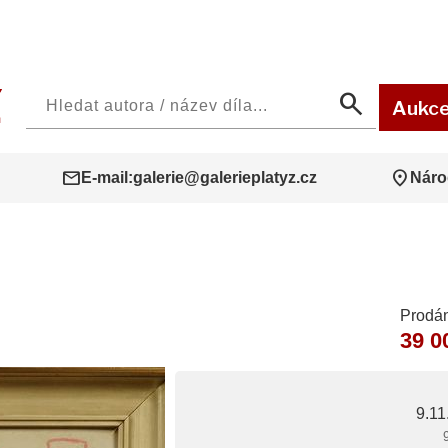
search
Aukc
mail
location_on
E-mail:
galerie@galerieplatyz.cz
Náro
Prodán
39 0
9.11