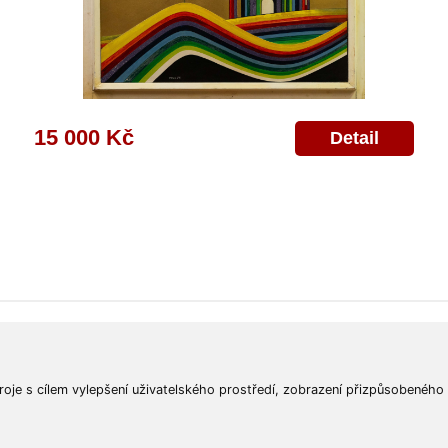
15 000 Kč
Detail
ajů
Poskytnutí osobních údajů
Deklarace o ochraně os. údajů
Nápověda
Mapa
roje s cílem vylepšení uživatelského prostředí, zobrazení přizpůsobeného