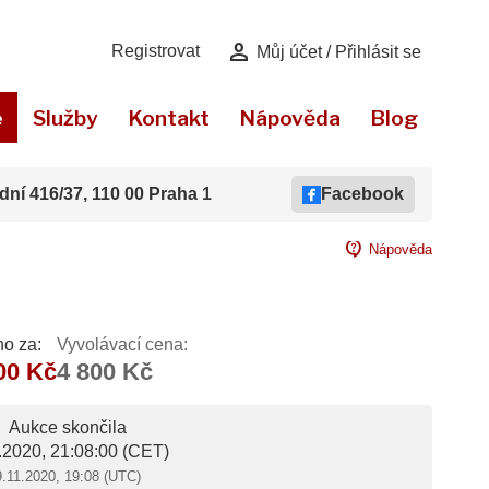
person
Registrovat
Můj účet / Přihlásit se
e
Služby
Kontakt
Nápověda
Blog
dní 416/37, 110 00 Praha 1
Facebook
contact_support
Nápověda
o za:
Vyvolávací cena:
00 Kč
4 800 Kč
Aukce skončila
.2020, 21:08:00
(CET)
9.11.2020, 19:08 (UTC)