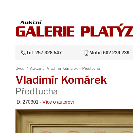
call
phone_iphone
Tel.:
257 328 547
Mobil:
602 239 239
Úvod
/
Aukce
/
Vladimír Komárek – Předtucha
Vladimír Komárek
Předtucha
ID: 270301 -
Více o autorovi