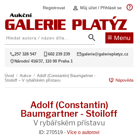
help
person
Registrovat
Můj účet / Přihlásit se
search
≡
Menu
call
phone_iphone
mail
257 328 547
602 239 239
galerie@galerieplatyz.cz
location_on
Národní 416/37, 110 00 Praha 1
Úvod
/
Aukce
/
Adolf (Constantin) Baumgartner -
contact_support
Stoiloff – V rybářském přístavu
Nápověda
Adolf (Constantin)
Baumgartner - Stoiloff
V rybářském přístavu
ID: 270519 -
Více o autorovi