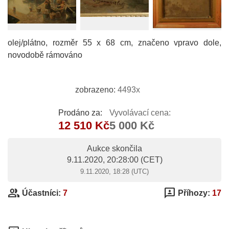
olej/plátno, rozměr 55 x 68 cm, značeno vpravo dole,
novodobě rámováno
zobrazeno:
4493x
Prodáno za:
Vyvolávací cena:
12 510 Kč
5 000 Kč
Aukce skončila
9.11.2020, 20:28:00
(CET)
9.11.2020, 18:28 (UTC)
group
3p
Účastníci:
7
Příhozy:
17