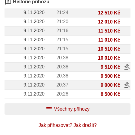
3p
Historie příhozů
9.11.2020
21:24
12 510 Kč
9.11.2020
21:20
12 010 Kč
9.11.2020
21:16
11 510 Kč
9.11.2020
21:15
11 010 Kč
9.11.2020
21:15
10 510 Kč
9.11.2020
20:38
10 010 Kč
gavel
9.11.2020
20:38
9 510 Kč
9.11.2020
20:38
9 500 Kč
gavel
9.11.2020
20:37
9 000 Kč
9.11.2020
20:28
8 500 Kč
toc
Všechny příhozy
Jak přihazovat?
Jak dražit?