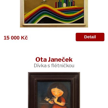
Detail
15 000 Kč
Ota Janeček
Dívka s flétničkou