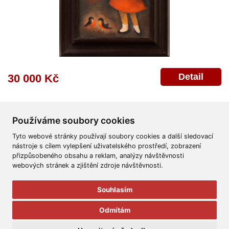
Detail
30 000 Kč
Používáme soubory cookies
Tyto webové stránky používají soubory cookies a další sledovací
nástroje s cílem vylepšení uživatelského prostředí, zobrazení
přizpůsobeného obsahu a reklam, analýzy návštěvnosti
Všeobecné obchodní podmínky
Reklamační řád
Ochrana osobních údajů
webových stránek a zjištění zdroje návštěvnosti.
Poskytnutí osobních údajů
Deklarace o ochraně os. údajů
Nápověda
Mapa
Souhlasím
© 2011-2026
Aukční Galerie Platýz
Odmítám
Všechna práva vyhrazena.