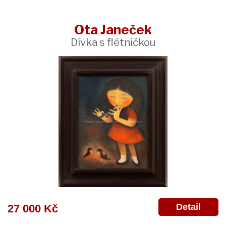
Ota Janeček
Dívka s flétničkou
Detail
27 000 Kč