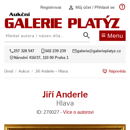
help
person
Registrovat
Můj účet / Přihlásit se
search
≡
Menu
call
phone_iphone
mail
257 328 547
602 239 239
galerie@galerieplatyz.cz
location_on
Národní 416/37, 110 00 Praha 1
contact_support
Úvod
/
Aukce
/
Jiří Anderle – Hlava
Nápověda
Jiří Anderle
Hlava
ID: 270027 -
Více o autorovi