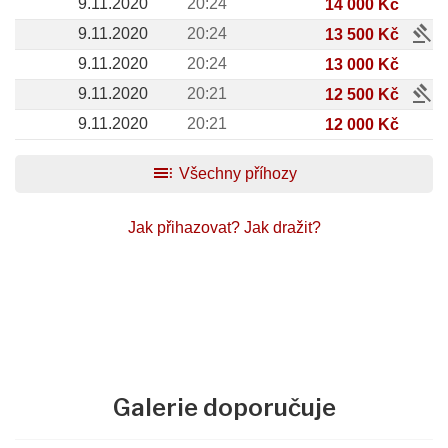
9.11.2020
20:24
14 000 Kč
gavel
9.11.2020
20:24
13 500 Kč
9.11.2020
20:24
13 000 Kč
gavel
9.11.2020
20:21
12 500 Kč
9.11.2020
20:21
12 000 Kč
toc
Všechny příhozy
Jak přihazovat?
Jak dražit?
Galerie doporučuje