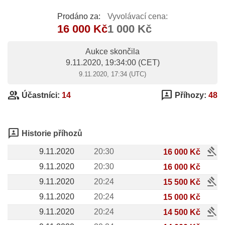
Prodáno za:
Vyvolávací cena:
16 000 Kč
1 000 Kč
Aukce skončila
9.11.2020, 19:34:00
(CET)
9.11.2020, 17:34 (UTC)
group
3p
Účastníci:
14
Příhozy:
48
3p
Historie příhozů
gavel
9.11.2020
20:30
16 000 Kč
9.11.2020
20:30
16 000 Kč
gavel
9.11.2020
20:24
15 500 Kč
9.11.2020
20:24
15 000 Kč
gavel
9.11.2020
20:24
14 500 Kč