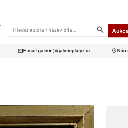
search
Aukc
mail
location_on
E-mail:
galerie@galerieplatyz.cz
Náro