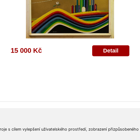
15 000 Kč
Detail
ajů
Poskytnutí osobních údajů
Deklarace o ochraně os. údajů
Nápověda
Mapa
roje s cílem vylepšení uživatelského prostředí, zobrazení přizpůsobeného