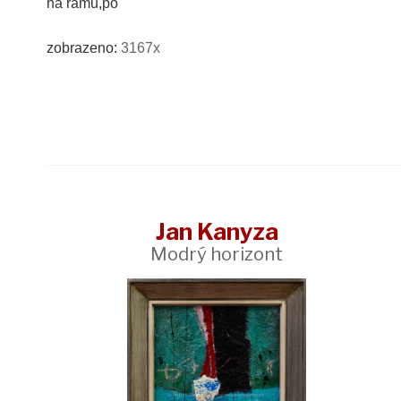
na rámu,po
zobrazeno:
3167x
Jan Kanyza
Modrý horizont