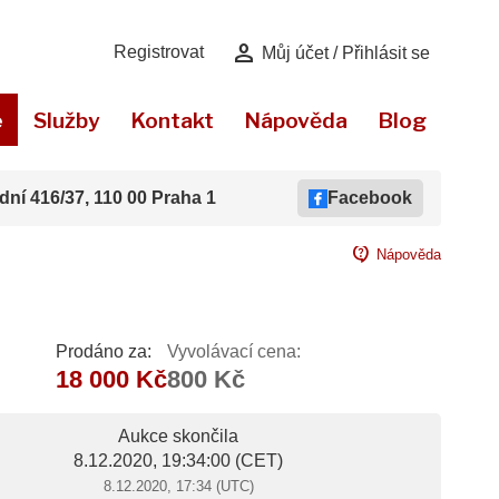
person
Registrovat
Můj účet / Přihlásit se
e
Služby
Kontakt
Nápověda
Blog
dní 416/37, 110 00 Praha 1
Facebook
contact_support
Nápověda
Prodáno za:
Vyvolávací cena:
18 000 Kč
800 Kč
Aukce skončila
8.12.2020, 19:34:00
(CET)
8.12.2020, 17:34 (UTC)