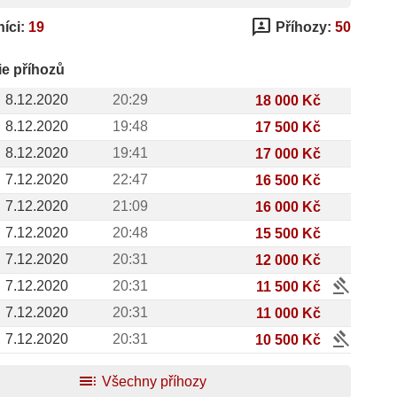
3p
íci:
19
Příhozy:
50
ie příhozů
8.12.2020
20:29
18 000 Kč
8.12.2020
19:48
17 500 Kč
8.12.2020
19:41
17 000 Kč
7.12.2020
22:47
16 500 Kč
7.12.2020
21:09
16 000 Kč
7.12.2020
20:48
15 500 Kč
7.12.2020
20:31
12 000 Kč
gavel
7.12.2020
20:31
11 500 Kč
7.12.2020
20:31
11 000 Kč
gavel
7.12.2020
20:31
10 500 Kč
toc
Všechny příhozy