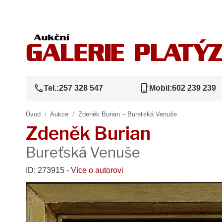
call
phone_iphone
Tel.:
257 328 547
Mobil:
602 239 239
Úvod
/
Aukce
/
Zdeněk Burian – Bureťská Venuše
Zdeněk Burian
Bureťská Venuše
ID: 273915 -
Více o autorovi