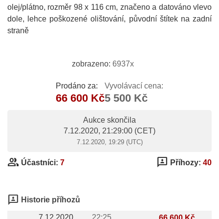
olej/plátno, rozměr 98 x 116 cm, značeno a datováno vlevo
dole, lehce poškozené olištování, původní štítek na zadní
straně
zobrazeno:
6937x
Prodáno za:
Vyvolávací cena:
66 600 Kč
5 500 Kč
Aukce skončila
7.12.2020, 21:29:00
(CET)
7.12.2020, 19:29 (UTC)
group
3p
Účastníci:
7
Příhozy:
40
3p
Historie příhozů
7.12.2020
22:25
66 600 Kč