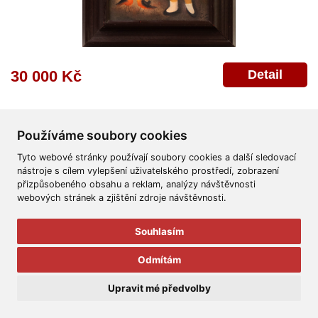
Detail
30 000 Kč
Používáme soubory cookies
Tyto webové stránky používají soubory cookies a další sledovací
nástroje s cílem vylepšení uživatelského prostředí, zobrazení
přizpůsobeného obsahu a reklam, analýzy návštěvnosti
Všeobecné obchodní podmínky
Reklamační řád
Ochrana osobních údajů
webových stránek a zjištění zdroje návštěvnosti.
Poskytnutí osobních údajů
Deklarace o ochraně os. údajů
Nápověda
Mapa
Souhlasím
© 2011-2026
Aukční Galerie Platýz
Odmítám
Všechna práva vyhrazena.
Upravit mé předvolby