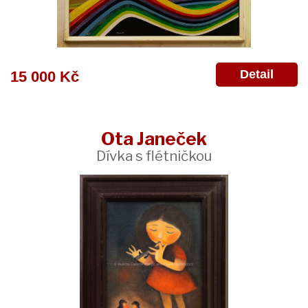
Detail
15 000 Kč
Ota Janeček
Dívka s flétničkou