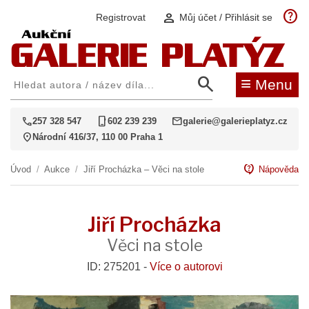
help
person
Registrovat
Můj účet / Přihlásit se
search
≡
Menu
call
phone_iphone
mail
257 328 547
602 239 239
galerie@galerieplatyz.cz
location_on
Národní 416/37, 110 00 Praha 1
contact_support
Úvod
/
Aukce
/
Jiří Procházka – Věci na stole
Nápověda
Jiří Procházka
Věci na stole
ID: 275201 -
Více o autorovi