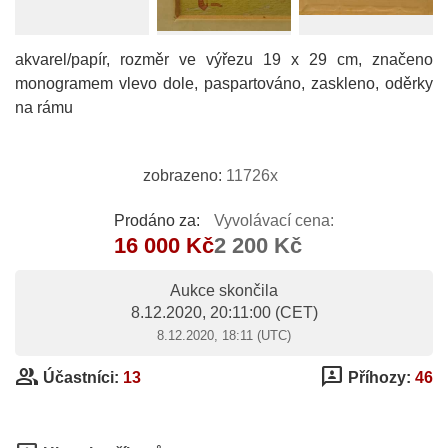
akvarel/papír, rozměr ve výřezu 19 x 29 cm, značeno
monogramem vlevo dole, paspartováno, zaskleno, oděrky
na rámu
zobrazeno:
11726x
Prodáno za:
Vyvolávací cena:
16 000 Kč
2 200 Kč
Aukce skončila
8.12.2020, 20:11:00
(CET)
8.12.2020, 18:11 (UTC)
group
3p
Účastníci:
13
Příhozy:
46