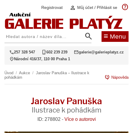
help
person
Registrovat
Můj účet / Přihlásit se
search
≡
Menu
call
phone_iphone
mail
257 328 547
602 239 239
galerie@galerieplatyz.cz
location_on
Národní 416/37, 110 00 Praha 1
Úvod
/
Aukce
/
Jaroslav Panuška – Ilustrace k
contact_support
pohádkám
Nápověda
Jaroslav Panuška
Ilustrace k pohádkám
ID: 278802 -
Více o autorovi