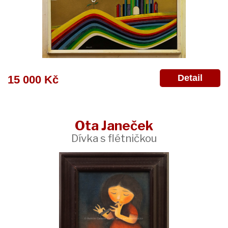
Detail
15 000 Kč
Ota Janeček
Dívka s flétničkou