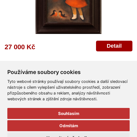
Detail
27 000 Kč
Používáme soubory cookies
Tyto webové stránky používají soubory cookies a další sledovací
nástroje s cílem vylepšení uživatelského prostředí, zobrazení
přizpůsobeného obsahu a reklam, analýzy návštěvnosti
Všeobecné obchodní podmínky
Reklamační řád
Ochrana osobních údajů
webových stránek a zjištění zdroje návštěvnosti.
Poskytnutí osobních údajů
Deklarace o ochraně os. údajů
Nápověda
Mapa
Souhlasím
© 2011-2026
Aukční Galerie Platýz
Odmítám
Všechna práva vyhrazena.