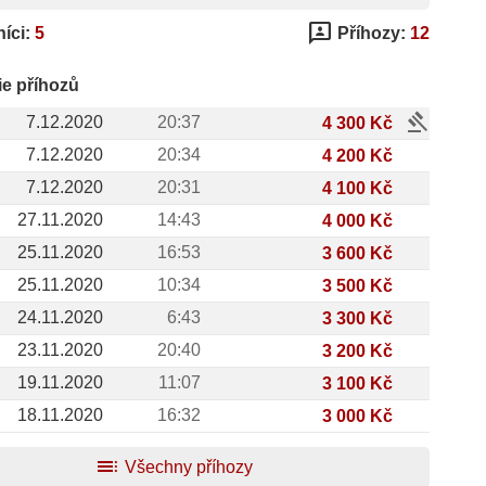
3p
íci:
5
Příhozy:
12
ie příhozů
gavel
7.12.2020
20:37
4 300 Kč
7.12.2020
20:34
4 200 Kč
7.12.2020
20:31
4 100 Kč
27.11.2020
14:43
4 000 Kč
25.11.2020
16:53
3 600 Kč
25.11.2020
10:34
3 500 Kč
24.11.2020
6:43
3 300 Kč
23.11.2020
20:40
3 200 Kč
19.11.2020
11:07
3 100 Kč
18.11.2020
16:32
3 000 Kč
toc
Všechny příhozy