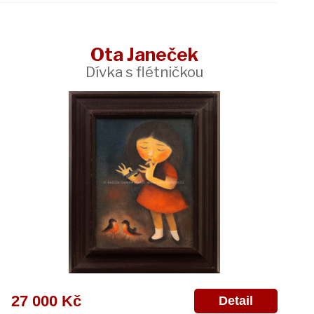
Ota Janeček
Dívka s flétničkou
27 000 Kč
Detail