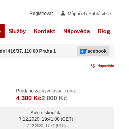
person
Registrovat
Můj účet / Přihlásit se
e
Služby
Kontakt
Nápověda
Blog
dní 416/37, 110 00 Praha 1
Facebook
contact_support
Nápověda
Prodáno za:
Vyvolávací cena:
4 300 Kč
2 800 Kč
Aukce skončila
7.12.2020, 19:41:00
(CET)
7.12.2020, 17:41 (UTC)