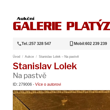
call
phone_iphone
Tel.:
257 328 547
Mobil:
602 239 239
Úvod
/
Aukce
/
Stanislav Lolek – Na pastvě
Stanislav Lolek
Na pastvě
ID: 279006 -
Více o autorovi