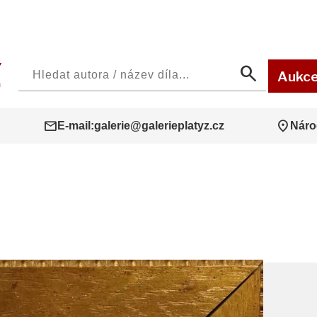
search
Aukc
mail
location_on
E-mail:
galerie@galerieplatyz.cz
Náro