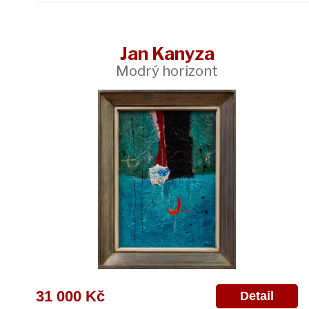
Jan Kanyza
Modrý horizont
31 000 Kč
Detail