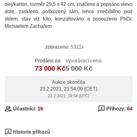
olej/karton, rozměr 29,5 x 42 cm, značeno a popsáno vlevo
dole, zaskleno, poškozený rám, lehce znečištěno pod
sklem, stav viz foto, konzultováno a posouzeno PhDr.
Michaelem Zachařem
zobrazeno:
5311x
Prodáno za:
Vyvolávací cena:
73 000 Kč
5 000 Kč
Aukce skončila
23.2.2021, 21:54:00
(CET)
23.2.2021, 19:54 (UTC)
group
3p
Účastníci:
16
Příhozy:
64
3p
Historie příhozů