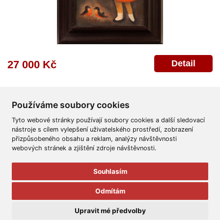
Detail
27 000 Kč
Používáme soubory cookies
Tyto webové stránky používají soubory cookies a další sledovací
nástroje s cílem vylepšení uživatelského prostředí, zobrazení
přizpůsobeného obsahu a reklam, analýzy návštěvnosti
Všeobecné obchodní podmínky
Reklamační řád
Ochrana osobních údajů
webových stránek a zjištění zdroje návštěvnosti.
Poskytnutí osobních údajů
Deklarace o ochraně os. údajů
Nápověda
Mapa
Souhlasím
© 2011-2026
Aukční Galerie Platýz
Odmítám
Všechna práva vyhrazena.
Upravit mé předvolby