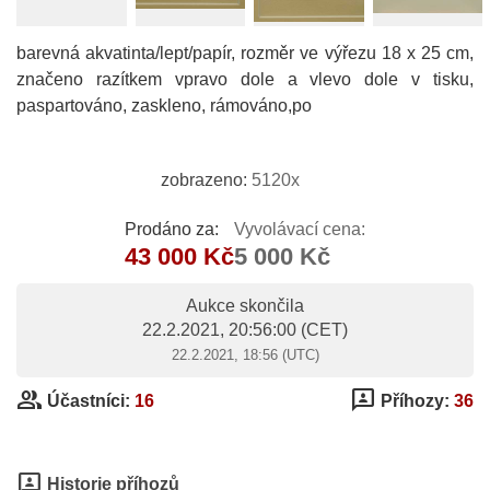
barevná akvatinta/lept/papír, rozměr ve výřezu 18 x 25 cm,
značeno razítkem vpravo dole a vlevo dole v tisku,
paspartováno, zaskleno, rámováno,po
zobrazeno:
5120x
Prodáno za:
Vyvolávací cena:
43 000 Kč
5 000 Kč
Aukce skončila
22.2.2021, 20:56:00
(CET)
22.2.2021, 18:56 (UTC)
group
3p
Účastníci:
16
Příhozy:
36
3p
Historie příhozů