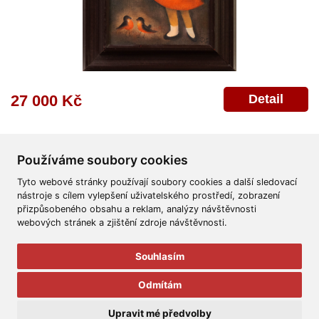
Detail
27 000 Kč
Používáme soubory cookies
Tyto webové stránky používají soubory cookies a další sledovací
nástroje s cílem vylepšení uživatelského prostředí, zobrazení
přizpůsobeného obsahu a reklam, analýzy návštěvnosti
Všeobecné obchodní podmínky
Reklamační řád
Ochrana osobních údajů
webových stránek a zjištění zdroje návštěvnosti.
Poskytnutí osobních údajů
Deklarace o ochraně os. údajů
Nápověda
Mapa
Souhlasím
© 2011-2026
Aukční Galerie Platýz
Odmítám
Všechna práva vyhrazena.
Upravit mé předvolby