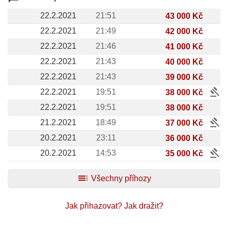
22.2.2021
21:51
43 000 Kč
22.2.2021
21:49
42 000 Kč
22.2.2021
21:46
41 000 Kč
22.2.2021
21:43
40 000 Kč
22.2.2021
21:43
39 000 Kč
gavel
22.2.2021
19:51
38 000 Kč
22.2.2021
19:51
38 000 Kč
gavel
21.2.2021
18:49
37 000 Kč
20.2.2021
23:11
36 000 Kč
gavel
20.2.2021
14:53
35 000 Kč
toc
Všechny příhozy
Jak přihazovat?
Jak dražit?