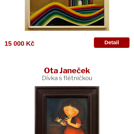
Detail
15 000 Kč
Ota Janeček
Dívka s flétničkou