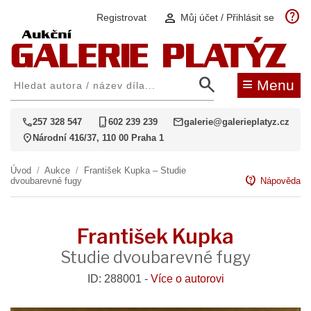
help
person
Registrovat
Můj účet / Přihlásit se
search
≡
Menu
call
phone_iphone
mail
257 328 547
602 239 239
galerie@galerieplatyz.cz
location_on
Národní 416/37, 110 00 Praha 1
Úvod
/
Aukce
/
František Kupka – Studie
contact_support
dvoubarevné fugy
Nápověda
František Kupka
Studie dvoubarevné fugy
ID: 288001 -
Více o autorovi