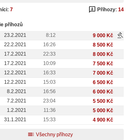
3p
íci:
7
Příhozy:
14
ie příhozů
gavel
23.2.2021
8:12
9 000 Kč
22.2.2021
16:26
8 500 Kč
17.2.2021
22:33
8 000 Kč
17.2.2021
10:09
7 500 Kč
12.2.2021
16:33
7 000 Kč
12.2.2021
15:03
6 500 Kč
8.2.2021
16:56
6 000 Kč
7.2.2021
23:04
5 500 Kč
1.2.2021
11:36
5 000 Kč
31.1.2021
15:33
4 900 Kč
toc
Všechny příhozy