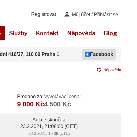
person
Registrovat
Můj účet / Přihlásit se
e
Služby
Kontakt
Nápověda
Blog
dní 416/37, 110 00 Praha 1
Facebook
contact_support
Nápověda
Prodáno za:
Vyvolávací cena:
9 000 Kč
4 500 Kč
Aukce skončila
23.2.2021, 21:08:00
(CET)
23.2.2021, 19:08 (UTC)