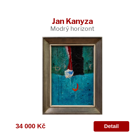
Jan Kanyza
Modrý horizont
34 000 Kč
Detail