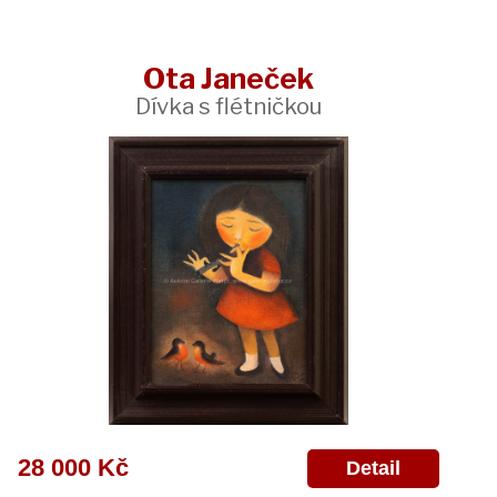
Ota Janeček
Dívka s flétničkou
28 000 Kč
Detail