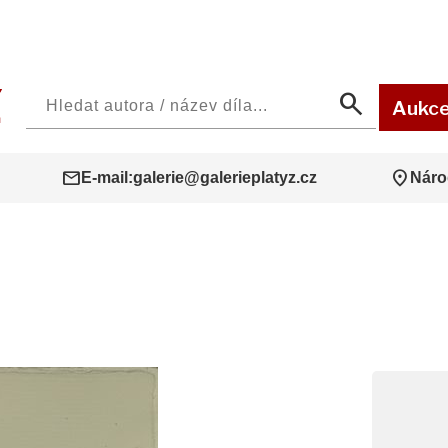
search
Aukc
mail
location_on
E-mail:
galerie@galerieplatyz.cz
Náro