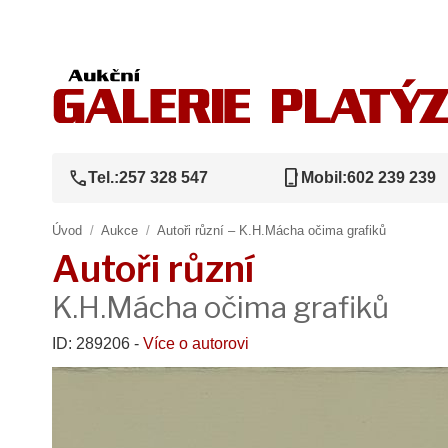
call
phone_iphone
Tel.:
257 328 547
Mobil:
602 239 239
Úvod
/
Aukce
/
Autoři různí – K.H.Mácha očima grafiků
Autoři různí
K.H.Mácha očima grafiků
ID: 289206 -
Více o autorovi