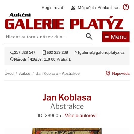
help
person
Registrovat
Můj účet / Přihlásit se
search
≡
Menu
call
phone_iphone
mail
257 328 547
602 239 239
galerie@galerieplatyz.cz
location_on
Národní 416/37, 110 00 Praha 1
contact_support
Úvod
/
Aukce
/
Jan Koblasa – Abstrakce
Nápověda
Jan Koblasa
Abstrakce
ID: 289605 -
Více o autorovi