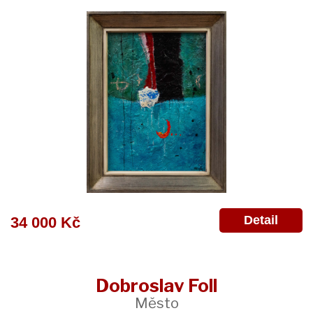
Detail
34 000 Kč
Dobroslav Foll
Město