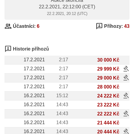
Aukce skončila
22.2.2021, 22:12:00
(CET)
22.2.2021, 20:12 (UTC)
group
3p
Účastníci:
6
Příhozy:
43
3p
Historie příhozů
17.2.2021
2:17
30 000 Kč
gavel
17.2.2021
2:17
29 999 Kč
gavel
17.2.2021
2:17
29 000 Kč
17.2.2021
2:17
28 000 Kč
gavel
16.2.2021
15:12
24 222 Kč
16.2.2021
14:43
23 222 Kč
gavel
16.2.2021
14:43
22 222 Kč
16.2.2021
14:43
21 444 Kč
gavel
16.2.2021
14:43
20 444 Kč