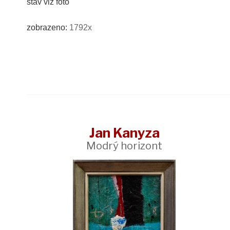
stav viz foto
zobrazeno:
1792x
Jan Kanyza
Modrý horizont