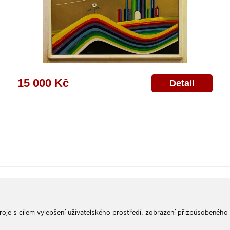
15 000 Kč
Detail
ajů
Poskytnutí osobních údajů
Deklarace o ochraně os. údajů
Nápověda
Mapa
roje s cílem vylepšení uživatelského prostředí, zobrazení přizpůsobeného