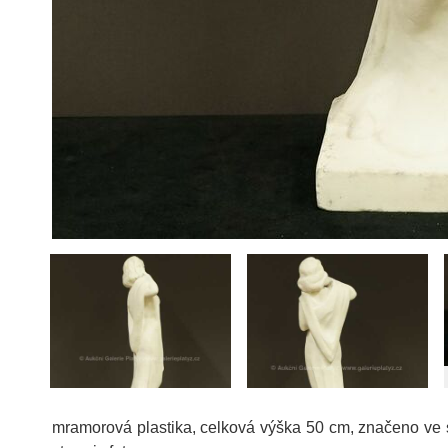
mramorová plastika, celková výška 50 cm, značeno ve sp