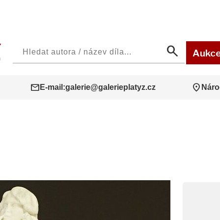
search
Aukc
mail
location_on
E-mail:
galerie@galerieplatyz.cz
Náro