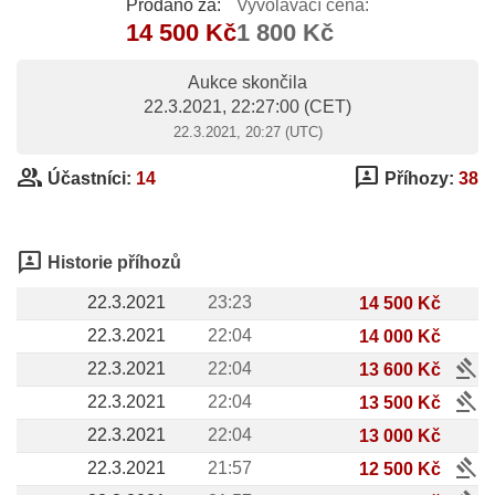
Prodáno za:
Vyvolávací cena:
14 500 Kč
1 800 Kč
Aukce skončila
22.3.2021, 22:27:00
(CET)
22.3.2021, 20:27 (UTC)
group
3p
Účastníci:
14
Příhozy:
38
3p
Historie příhozů
22.3.2021
23:23
14 500 Kč
22.3.2021
22:04
14 000 Kč
gavel
22.3.2021
22:04
13 600 Kč
gavel
22.3.2021
22:04
13 500 Kč
22.3.2021
22:04
13 000 Kč
gavel
22.3.2021
21:57
12 500 Kč