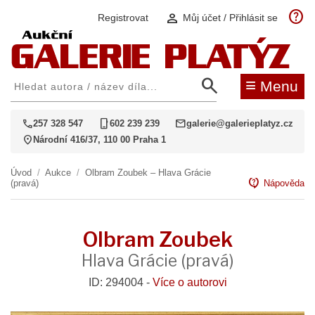
help
person
Registrovat
Můj účet / Přihlásit se
search
≡
Menu
call
phone_iphone
mail
257 328 547
602 239 239
galerie@galerieplatyz.cz
location_on
Národní 416/37, 110 00 Praha 1
Úvod
/
Aukce
/
Olbram Zoubek – Hlava Grácie
contact_support
(pravá)
Nápověda
Olbram Zoubek
Hlava Grácie (pravá)
ID: 294004 -
Více o autorovi