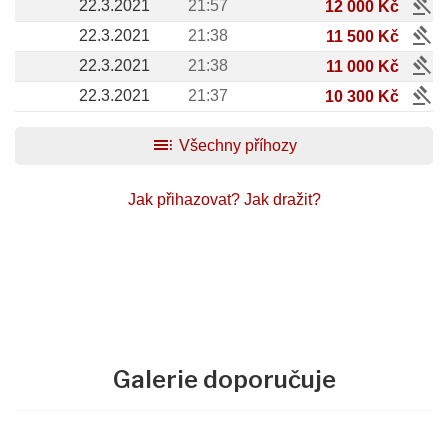
gavel
22.3.2021
21:57
12 000 Kč
gavel
22.3.2021
21:38
11 500 Kč
gavel
22.3.2021
21:38
11 000 Kč
gavel
22.3.2021
21:37
10 300 Kč
toc
Všechny příhozy
Jak přihazovat?
Jak dražit?
Galerie doporučuje