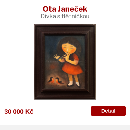
Ota Janeček
Dívka s flétničkou
Detail
30 000 Kč