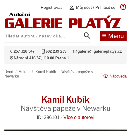
help
person
Registrovat
Můj účet / Přihlásit se
search
≡
Menu
call
phone_iphone
mail
257 328 547
602 239 239
galerie@galerieplatyz.cz
location_on
Národní 416/37, 110 00 Praha 1
Úvod
/
Aukce
/
Kamil Kubík – Návštěva papeže v
contact_support
Newarku
Nápověda
Kamil Kubík
Návštěva papeže v Newarku
ID: 296101 -
Více o autorovi