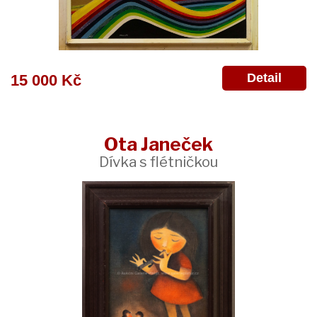
Detail
15 000 Kč
Ota Janeček
Dívka s flétničkou