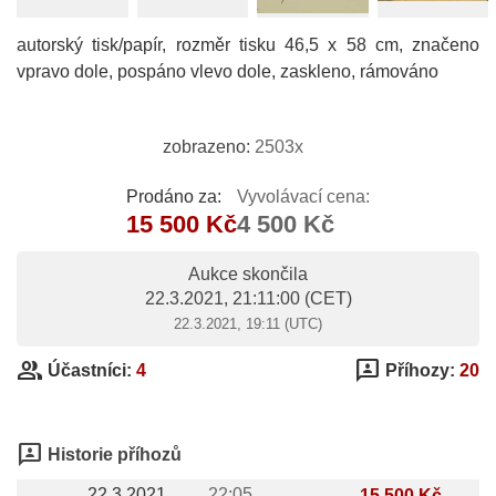
autorský tisk/papír, rozměr tisku 46,5 x 58 cm, značeno
vpravo dole, pospáno vlevo dole, zaskleno, rámováno
zobrazeno:
2503x
Prodáno za:
Vyvolávací cena:
15 500 Kč
4 500 Kč
Aukce skončila
22.3.2021, 21:11:00
(CET)
22.3.2021, 19:11 (UTC)
group
3p
Účastníci:
4
Příhozy:
20
3p
Historie příhozů
22.3.2021
22:05
15 500 Kč