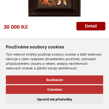
Detail
30 000 Kč
Používáme soubory cookies
Tyto webové stránky používají soubory cookies a další sledovací
nástroje s cílem vylepšení uživatelského prostředí, zobrazení
přizpůsobeného obsahu a reklam, analýzy návštěvnosti
Všeobecné obchodní podmínky
Reklamační řád
Ochrana osobních údajů
webových stránek a zjištění zdroje návštěvnosti.
Poskytnutí osobních údajů
Deklarace o ochraně os. údajů
Nápověda
Mapa
Souhlasím
© 2011-2026
Aukční Galerie Platýz
Odmítám
Všechna práva vyhrazena.
Upravit mé předvolby