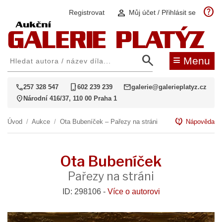
help
person
Registrovat
Můj účet / Přihlásit se
search
≡
Menu
call
phone_iphone
mail
257 328 547
602 239 239
galerie@galerieplatyz.cz
location_on
Národní 416/37, 110 00 Praha 1
contact_support
Úvod
/
Aukce
/
Ota Bubeníček – Pařezy na stráni
Nápověda
Ota Bubeníček
Pařezy na stráni
ID: 298106 -
Více o autorovi