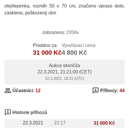
olej/lepenka, rozměr 50 x 70 cm, značeno vpravo dole,
zaskleno, poškozený rám
zobrazeno:
2958x
Prodáno za:
Vyvolávací cena:
31 000 Kč
4 800 Kč
Aukce skončila
22.3.2021, 21:21:00
(CET)
22.3.2021, 19:21 (UTC)
group
3p
Účastníci:
12
Příhozy:
44
3p
Historie příhozů
22.3.2021
22:17
31 000 Kč