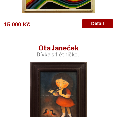
Detail
15 000 Kč
Ota Janeček
Dívka s flétničkou