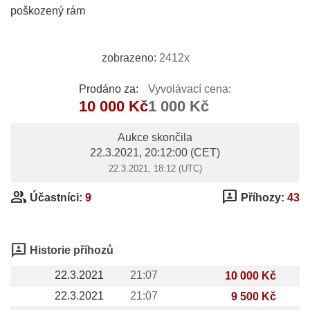
poškozený rám
zobrazeno:
2412x
Prodáno za:
Vyvolávací cena:
10 000 Kč
1 000 Kč
Aukce skončila
22.3.2021, 20:12:00
(CET)
22.3.2021, 18:12 (UTC)
group
3p
Účastníci:
9
Příhozy:
43
3p
Historie příhozů
22.3.2021
21:07
10 000 Kč
22.3.2021
21:07
9 500 Kč