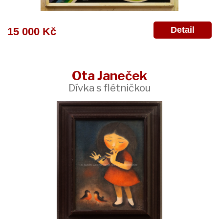
Detail
15 000 Kč
Ota Janeček
Dívka s flétničkou