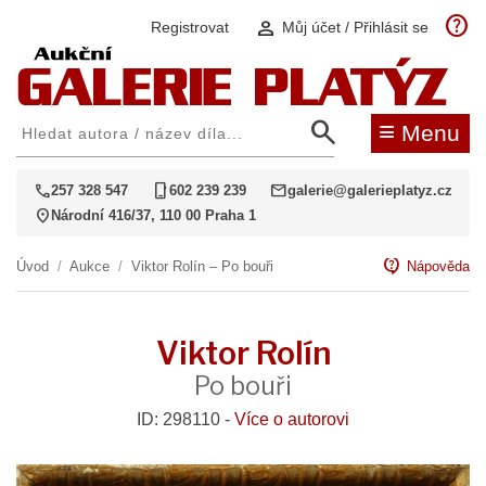
help
person
Registrovat
Můj účet / Přihlásit se
search
≡
Menu
call
phone_iphone
mail
257 328 547
602 239 239
galerie@galerieplatyz.cz
location_on
Národní 416/37, 110 00 Praha 1
contact_support
Úvod
/
Aukce
/
Viktor Rolín – Po bouři
Nápověda
Viktor Rolín
Po bouři
ID: 298110 -
Více o autorovi