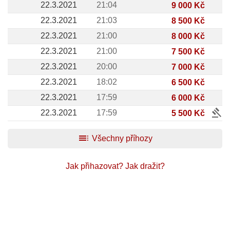
22.3.2021
21:04
9 000 Kč
22.3.2021
21:03
8 500 Kč
22.3.2021
21:00
8 000 Kč
22.3.2021
21:00
7 500 Kč
22.3.2021
20:00
7 000 Kč
22.3.2021
18:02
6 500 Kč
22.3.2021
17:59
6 000 Kč
gavel
22.3.2021
17:59
5 500 Kč
toc
Všechny příhozy
Jak přihazovat?
Jak dražit?