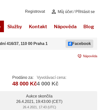
person
Registrovat
Můj účet / Přihlásit se
e
Služby
Kontakt
Nápověda
Blog
dní 416/37, 110 00 Praha 1
Facebook
contact_support
Nápověda
Prodáno za:
Vyvolávací cena:
48 000 Kč
4 000 Kč
Aukce skončila
26.4.2021, 19:43:00
(CET)
26.4.2021, 17:43 (UTC)