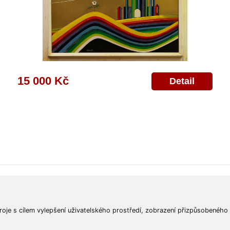
15 000 Kč
Detail
ajů
Poskytnutí osobních údajů
Deklarace o ochraně os. údajů
Nápověda
Mapa
roje s cílem vylepšení uživatelského prostředí, zobrazení přizpůsobeného