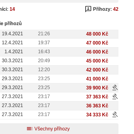
3p
íci:
14
Příhozy:
42
ie příhozů
19.4.2021
21:26
48 000 Kč
12.4.2021
19:37
47 000 Kč
1.4.2021
16:43
46 000 Kč
30.3.2021
20:49
45 000 Kč
30.3.2021
12:20
42 000 Kč
29.3.2021
23:25
41 000 Kč
gavel
29.3.2021
23:25
39 900 Kč
gavel
27.3.2021
23:17
37 363 Kč
27.3.2021
23:17
36 363 Kč
gavel
27.3.2021
23:17
34 333 Kč
toc
Všechny příhozy