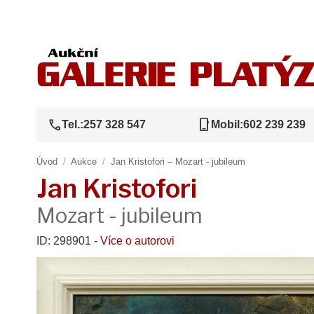
call
phone_iphone
Tel.:
257 328 547
Mobil:
602 239 239
Úvod
/
Aukce
/
Jan Kristofori – Mozart - jubileum
Jan Kristofori
Mozart - jubileum
ID: 298901 -
Více o autorovi