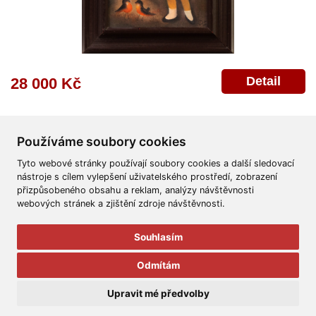
Detail
28 000 Kč
Používáme soubory cookies
Tyto webové stránky používají soubory cookies a další sledovací
nástroje s cílem vylepšení uživatelského prostředí, zobrazení
přizpůsobeného obsahu a reklam, analýzy návštěvnosti
Všeobecné obchodní podmínky
Reklamační řád
Ochrana osobních údajů
webových stránek a zjištění zdroje návštěvnosti.
Poskytnutí osobních údajů
Deklarace o ochraně os. údajů
Nápověda
Mapa
Souhlasím
© 2011-2026
Aukční Galerie Platýz
Odmítám
Všechna práva vyhrazena.
Upravit mé předvolby