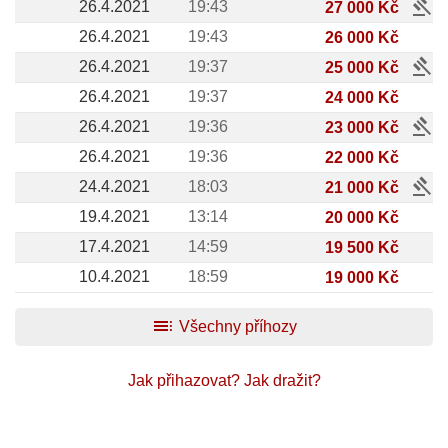
gavel
26.4.2021
19:43
27 000 Kč
26.4.2021
19:43
26 000 Kč
gavel
26.4.2021
19:37
25 000 Kč
26.4.2021
19:37
24 000 Kč
gavel
26.4.2021
19:36
23 000 Kč
26.4.2021
19:36
22 000 Kč
gavel
24.4.2021
18:03
21 000 Kč
19.4.2021
13:14
20 000 Kč
17.4.2021
14:59
19 500 Kč
10.4.2021
18:59
19 000 Kč
toc
Všechny příhozy
Jak přihazovat?
Jak dražit?