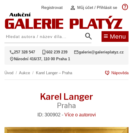
help
person
Registrovat
Můj účet / Přihlásit se
search
≡
Menu
call
phone_iphone
mail
257 328 547
602 239 239
galerie@galerieplatyz.cz
location_on
Národní 416/37, 110 00 Praha 1
contact_support
Úvod
/
Aukce
/
Karel Langer – Praha
Nápověda
Karel Langer
Praha
ID: 300902 -
Více o autorovi