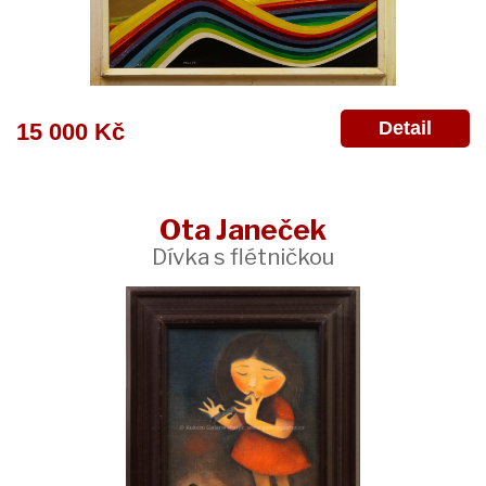
Detail
15 000 Kč
Ota Janeček
Dívka s flétničkou