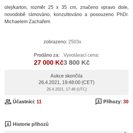
olej/karton, rozměr 25 x 35 cm, značeno vpravo dole,
novodobě rámováno, konzultováno a posouzeno PhDr.
Michaelem Zachařem
zobrazeno:
2503x
Prodáno za:
Vyvolávací cena:
27 000 Kč
3 800 Kč
Aukce skončila
26.4.2021, 19:48:00
(CET)
26.4.2021, 17:48 (UTC)
group
3p
Účastníci:
11
Příhozy:
30
3p
Historie příhozů