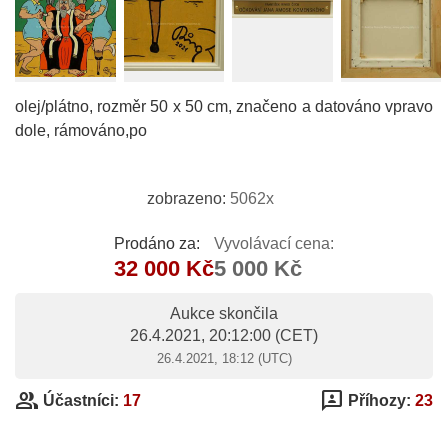
olej/plátno, rozměr 50 x 50 cm, značeno a datováno vpravo
dole, rámováno,po
zobrazeno:
5062x
Prodáno za:
Vyvolávací cena:
32 000 Kč
5 000 Kč
Aukce skončila
26.4.2021, 20:12:00
(CET)
26.4.2021, 18:12 (UTC)
group
3p
Účastníci:
17
Příhozy:
23