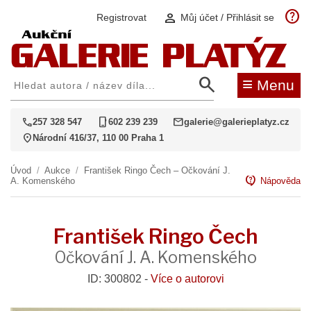
help
person
Registrovat
Můj účet / Přihlásit se
search
≡
Menu
call
phone_iphone
mail
257 328 547
602 239 239
galerie@galerieplatyz.cz
location_on
Národní 416/37, 110 00 Praha 1
Úvod
/
Aukce
/
František Ringo Čech – Očkování J.
contact_support
A. Komenského
Nápověda
František Ringo Čech
Očkování J. A. Komenského
ID: 300802 -
Více o autorovi