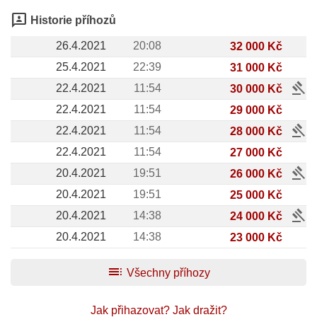
3p
Historie příhozů
26.4.2021
20:08
32 000 Kč
25.4.2021
22:39
31 000 Kč
gavel
22.4.2021
11:54
30 000 Kč
22.4.2021
11:54
29 000 Kč
gavel
22.4.2021
11:54
28 000 Kč
22.4.2021
11:54
27 000 Kč
gavel
20.4.2021
19:51
26 000 Kč
20.4.2021
19:51
25 000 Kč
gavel
20.4.2021
14:38
24 000 Kč
20.4.2021
14:38
23 000 Kč
toc
Všechny příhozy
Jak přihazovat?
Jak dražit?