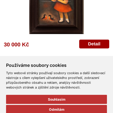
Detail
30 000 Kč
Používáme soubory cookies
Tyto webové stránky používají soubory cookies a další sledovací
nástroje s cílem vylepšení uživatelského prostředí, zobrazení
přizpůsobeného obsahu a reklam, analýzy návštěvnosti
Všeobecné obchodní podmínky
Reklamační řád
Ochrana osobních údajů
webových stránek a zjištění zdroje návštěvnosti.
Poskytnutí osobních údajů
Deklarace o ochraně os. údajů
Nápověda
Mapa
Souhlasím
© 2011-2026
Aukční Galerie Platýz
Odmítám
Všechna práva vyhrazena.