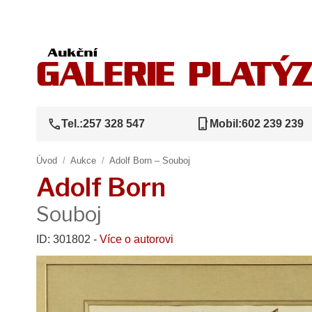
call
phone_iphone
Tel.:
257 328 547
Mobil:
602 239 239
Úvod
/
Aukce
/
Adolf Born – Souboj
Adolf Born
Souboj
ID: 301802 -
Více o autorovi