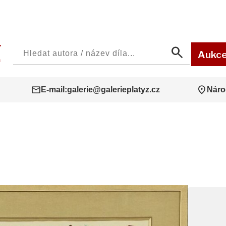
search
Aukc
mail
location_on
E-mail:
galerie@galerieplatyz.cz
Náro