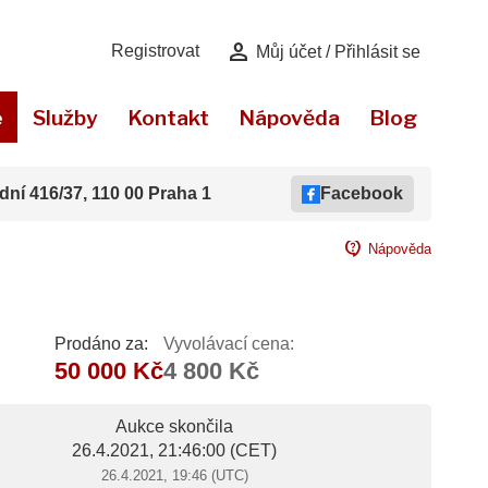
person
Registrovat
Můj účet / Přihlásit se
e
Služby
Kontakt
Nápověda
Blog
dní 416/37, 110 00 Praha 1
Facebook
contact_support
Nápověda
Prodáno za:
Vyvolávací cena:
50 000 Kč
4 800 Kč
Aukce skončila
26.4.2021, 21:46:00
(CET)
26.4.2021, 19:46 (UTC)