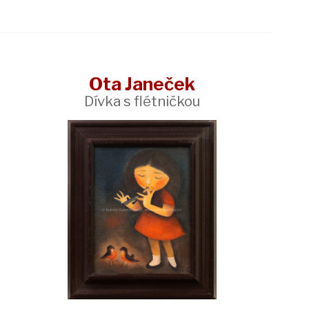
Ota Janeček
Dívka s flétničkou