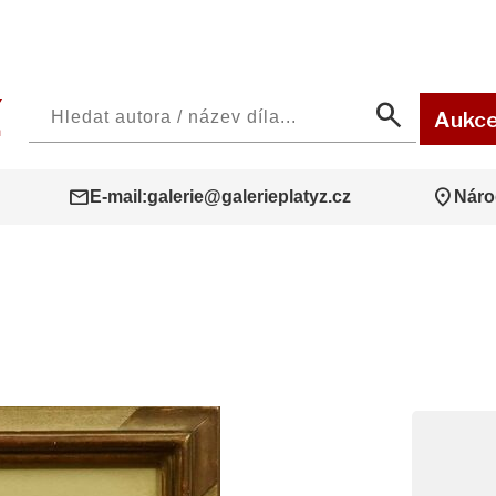
search
Aukc
mail
location_on
E-mail:
galerie@galerieplatyz.cz
Náro