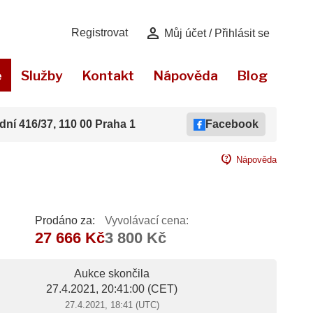
person
Registrovat
Můj účet / Přihlásit se
e
Služby
Kontakt
Nápověda
Blog
dní 416/37, 110 00 Praha 1
Facebook
contact_support
Nápověda
Prodáno za:
Vyvolávací cena:
27 666 Kč
3 800 Kč
Aukce skončila
27.4.2021, 20:41:00
(CET)
27.4.2021, 18:41 (UTC)