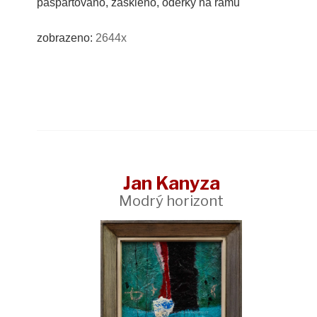
paspartováno, zaskleno, oděrky na rámu
zobrazeno:
2644x
Jan Kanyza
Modrý horizont