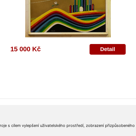
15 000 Kč
Detail
ajů
Poskytnutí osobních údajů
Deklarace o ochraně os. údajů
Nápověda
Mapa
roje s cílem vylepšení uživatelského prostředí, zobrazení přizpůsobeného