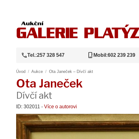
call
phone_iphone
Tel.:
257 328 547
Mobil:
602 239 239
Úvod
/
Aukce
/
Ota Janeček – Dívčí akt
Ota Janeček
Dívčí akt
ID: 302011 -
Více o autorovi