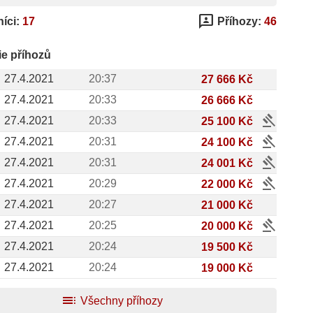
3p
íci:
17
Příhozy:
46
ie příhozů
27.4.2021
20:37
27 666 Kč
27.4.2021
20:33
26 666 Kč
gavel
27.4.2021
20:33
25 100 Kč
gavel
27.4.2021
20:31
24 100 Kč
gavel
27.4.2021
20:31
24 001 Kč
gavel
27.4.2021
20:29
22 000 Kč
27.4.2021
20:27
21 000 Kč
gavel
27.4.2021
20:25
20 000 Kč
27.4.2021
20:24
19 500 Kč
27.4.2021
20:24
19 000 Kč
toc
Všechny příhozy