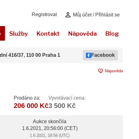
person
Registrovat
Můj účet / Přihlásit se
e
Služby
Kontakt
Nápověda
Blog
dní 416/37, 110 00 Praha 1
Facebook
contact_support
Nápověda
Prodáno za:
Vyvolávací cena:
206 000 Kč
3 500 Kč
Aukce skončila
1.6.2021, 20:56:00
(CET)
1.6.2021, 18:56 (UTC)