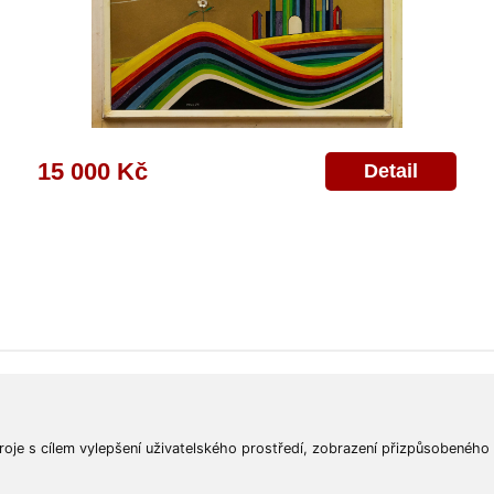
15 000 Kč
Detail
ajů
Poskytnutí osobních údajů
Deklarace o ochraně os. údajů
Nápověda
Mapa
roje s cílem vylepšení uživatelského prostředí, zobrazení přizpůsobeného