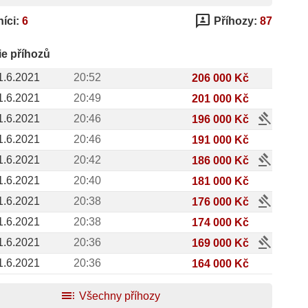
3p
íci:
6
Příhozy:
87
ie příhozů
1.6.2021
20:52
206 000 Kč
1.6.2021
20:49
201 000 Kč
gavel
1.6.2021
20:46
196 000 Kč
1.6.2021
20:46
191 000 Kč
gavel
1.6.2021
20:42
186 000 Kč
1.6.2021
20:40
181 000 Kč
gavel
1.6.2021
20:38
176 000 Kč
1.6.2021
20:38
174 000 Kč
gavel
1.6.2021
20:36
169 000 Kč
1.6.2021
20:36
164 000 Kč
toc
Všechny příhozy