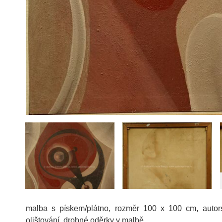
malba s pískem/plátno, rozměr 100 x 100 cm, auto
olištování, drobné oděrky v malbě