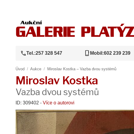
call
phone_iphone
Tel.:
257 328 547
Mobil:
602 239 239
Úvod
/
Aukce
/
Miroslav Kostka – Vazba dvou systémů
Miroslav Kostka
Vazba dvou systémů
ID: 309402 -
Více o autorovi