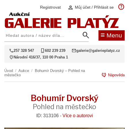
help
person
Registrovat
Můj účet / Přihlásit se
search
≡
Menu
call
phone_iphone
mail
257 328 547
602 239 239
galerie@galerieplatyz.cz
location_on
Národní 416/37, 110 00 Praha 1
Úvod
/
Aukce
/
Bohumír Dvorský – Pohled na
contact_support
městečko
Nápověda
Bohumír Dvorský
Pohled na městečko
ID: 313106 -
Více o autorovi