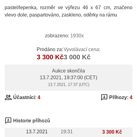
pastel/lepenka, rozměr ve výřezu 46 x 67 cm, značeno
vlevo dole, paspartováno, zaskleno, oděrky na rámu
zobrazeno:
1930x
Prodáno za:
Vyvolávací cena:
3 300 Kč
3 000 Kč
Aukce skončila
13.7.2021, 19:37:00
(CET)
13.7.2021, 17:37 (UTC)
group
3p
Účastníci:
4
Příhozy:
4
3p
Historie příhozů
13.7.2021
19:31
3 300 Kč