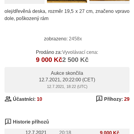
olej/dřevěná deska, rozměr 19,5 x 27 cm, značeno vpravo
dole, poškozený rám
zobrazeno:
2458x
Prodáno za:
Vyvolávací cena:
9 000 Kč
2 500 Kč
Aukce skončila
12.7.2021, 20:22:00
(CET)
12.7.2021, 18:22 (UTC)
group
3p
Účastníci:
10
Příhozy:
29
3p
Historie příhozů
12.7.2021
20:18
9 000 Kč