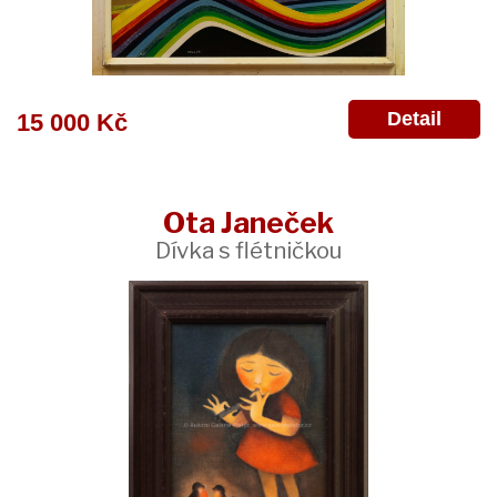
Detail
15 000 Kč
Ota Janeček
Dívka s flétničkou