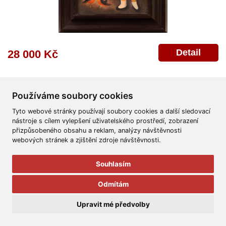
Detail
28 000 Kč
Používáme soubory cookies
Tyto webové stránky používají soubory cookies a další sledovací
nástroje s cílem vylepšení uživatelského prostředí, zobrazení
přizpůsobeného obsahu a reklam, analýzy návštěvnosti
Všeobecné obchodní podmínky
Reklamační řád
Ochrana osobních údajů
webových stránek a zjištění zdroje návštěvnosti.
Poskytnutí osobních údajů
Deklarace o ochraně os. údajů
Nápověda
Mapa
Souhlasím
© 2011-2026
Aukční Galerie Platýz
Odmítám
Všechna práva vyhrazena.
Upravit mé předvolby