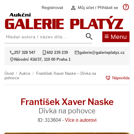
help
person
Registrovat
Můj účet / Přihlásit se
search
≡
Menu
call
phone_iphone
mail
257 328 547
602 239 239
galerie@galerieplatyz.cz
location_on
Národní 416/37, 110 00 Praha 1
Úvod
/
Aukce
/
František Xaver Naske – Dívka na
contact_support
pohovce
Nápověda
František Xaver Naske
Dívka na pohovce
ID: 313604 -
Více o autorovi