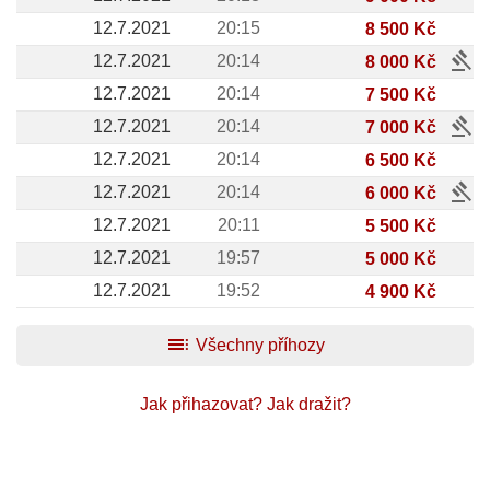
12.7.2021
20:15
8 500 Kč
gavel
12.7.2021
20:14
8 000 Kč
12.7.2021
20:14
7 500 Kč
gavel
12.7.2021
20:14
7 000 Kč
12.7.2021
20:14
6 500 Kč
gavel
12.7.2021
20:14
6 000 Kč
12.7.2021
20:11
5 500 Kč
12.7.2021
19:57
5 000 Kč
12.7.2021
19:52
4 900 Kč
toc
Všechny příhozy
Jak přihazovat?
Jak dražit?