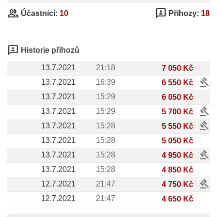
group
3p
Účastníci:
10
Příhozy:
18
3p
Historie příhozů
13.7.2021
21:18
7 050 Kč
gavel
13.7.2021
16:39
6 550 Kč
13.7.2021
15:29
6 050 Kč
gavel
13.7.2021
15:29
5 700 Kč
gavel
13.7.2021
15:28
5 550 Kč
13.7.2021
15:28
5 050 Kč
gavel
13.7.2021
15:28
4 950 Kč
13.7.2021
15:28
4 850 Kč
gavel
12.7.2021
21:47
4 750 Kč
12.7.2021
21:47
4 650 Kč