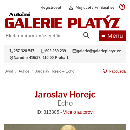
help
person
Registrovat
Můj účet / Přihlásit se
search
≡
Menu
call
phone_iphone
mail
257 328 547
602 239 239
galerie@galerieplatyz.cz
location_on
Národní 416/37, 110 00 Praha 1
contact_support
Úvod
/
Aukce
/
Jaroslav Horejc – Echo
Nápověda
Jaroslav Horejc
Echo
ID: 313805 -
Více o autorovi