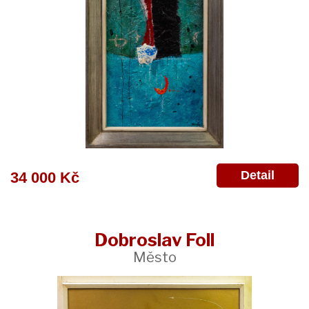
Detail
34 000 Kč
Dobroslav Foll
Město