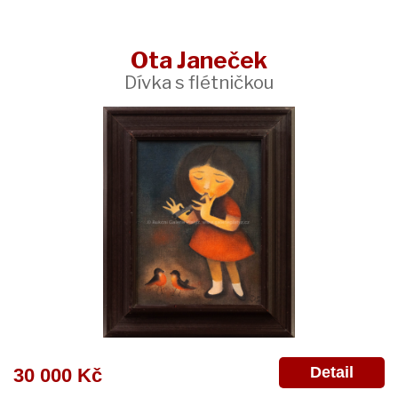
Ota Janeček
Dívka s flétničkou
Detail
30 000 Kč