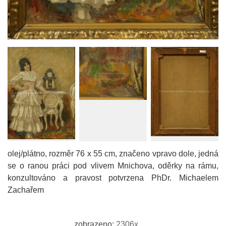
olej/plátno, rozměr 76 x 55 cm, značeno vpravo dole, jedná
se o ranou práci pod vlivem Mnichova, oděrky na rámu,
konzultováno a pravost potvrzena PhDr. Michaelem
Zachařem
zobrazeno:
2306x