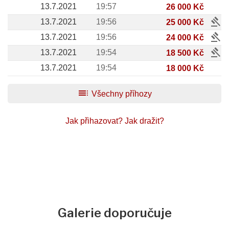
13.7.2021
19:57
26 000 Kč
gavel
13.7.2021
19:56
25 000 Kč
gavel
13.7.2021
19:56
24 000 Kč
gavel
13.7.2021
19:54
18 500 Kč
13.7.2021
19:54
18 000 Kč
toc
Všechny příhozy
Jak přihazovat?
Jak dražit?
Galerie doporučuje