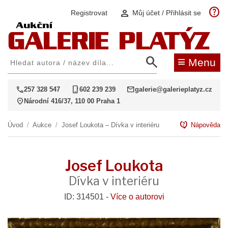
help
person
Registrovat
Můj účet / Přihlásit se
search
≡
Menu
call
phone_iphone
mail
257 328 547
602 239 239
galerie@galerieplatyz.cz
location_on
Národní 416/37, 110 00 Praha 1
contact_support
Úvod
/
Aukce
/
Josef Loukota – Dívka v interiéru
Nápověda
Josef Loukota
Dívka v interiéru
ID: 314501 -
Více o autorovi