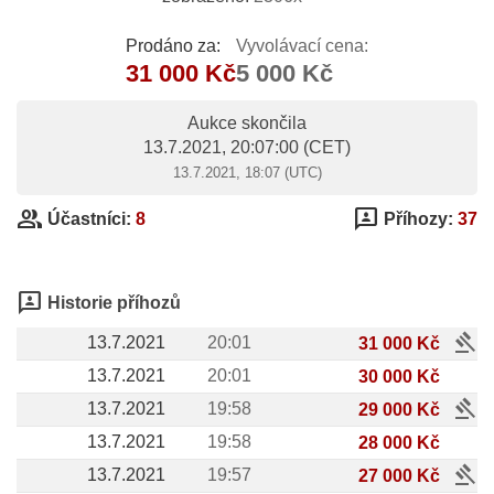
Prodáno za:
Vyvolávací cena:
31 000 Kč
5 000 Kč
Aukce skončila
13.7.2021, 20:07:00
(CET)
13.7.2021, 18:07 (UTC)
group
3p
Účastníci:
8
Příhozy:
37
3p
Historie příhozů
gavel
13.7.2021
20:01
31 000 Kč
13.7.2021
20:01
30 000 Kč
gavel
13.7.2021
19:58
29 000 Kč
13.7.2021
19:58
28 000 Kč
gavel
13.7.2021
19:57
27 000 Kč