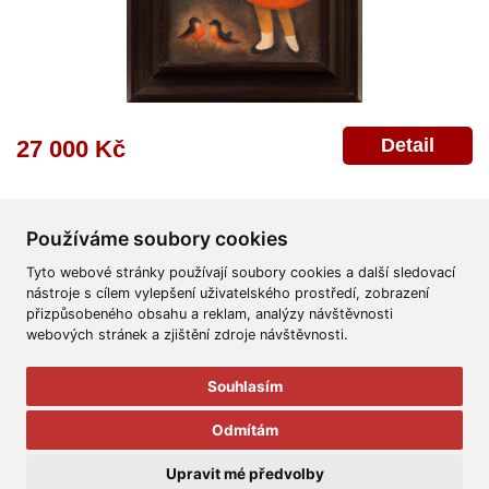
Detail
27 000 Kč
Používáme soubory cookies
Tyto webové stránky používají soubory cookies a další sledovací
nástroje s cílem vylepšení uživatelského prostředí, zobrazení
přizpůsobeného obsahu a reklam, analýzy návštěvnosti
Všeobecné obchodní podmínky
Reklamační řád
Ochrana osobních údajů
webových stránek a zjištění zdroje návštěvnosti.
Poskytnutí osobních údajů
Deklarace o ochraně os. údajů
Nápověda
Mapa
Souhlasím
© 2011-2026
Aukční Galerie Platýz
Odmítám
Všechna práva vyhrazena.
Upravit mé předvolby