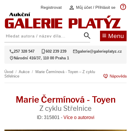
help
person
Registrovat
Můj účet / Přihlásit se
search
≡
Menu
call
phone_iphone
mail
257 328 547
602 239 239
galerie@galerieplatyz.cz
location_on
Národní 416/37, 110 00 Praha 1
Úvod
/
Aukce
/
Marie Čermínová - Toyen – Z cyklu
contact_support
Střelnice
Nápověda
Marie Čermínová - Toyen
Z cyklu Střelnice
ID: 315801 -
Více o autorovi