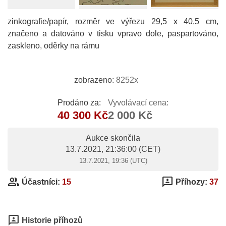
zinkografie/papír, rozměr ve výřezu 29,5 x 40,5 cm,
značeno a datováno v tisku vpravo dole, paspartováno,
zaskleno, oděrky na rámu
zobrazeno:
8252x
Prodáno za:
Vyvolávací cena:
40 300 Kč
2 000 Kč
Aukce skončila
13.7.2021, 21:36:00
(CET)
13.7.2021, 19:36 (UTC)
group
3p
Účastníci:
15
Příhozy:
37
3p
Historie příhozů