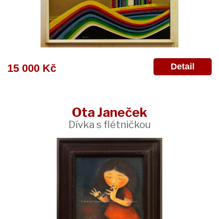
Detail
15 000 Kč
Ota Janeček
Dívka s flétničkou