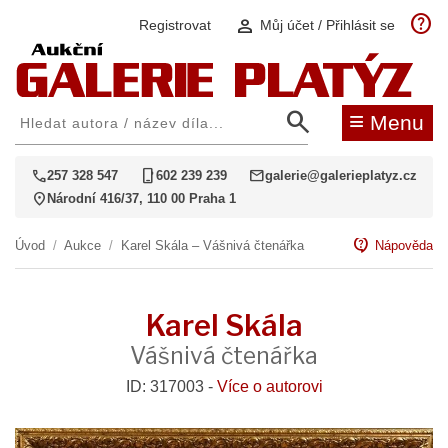
help
person
Registrovat
Můj účet / Přihlásit se
search
≡
Menu
call
phone_iphone
mail
257 328 547
602 239 239
galerie@galerieplatyz.cz
location_on
Národní 416/37, 110 00 Praha 1
contact_support
Úvod
/
Aukce
/
Karel Skála – Vášnivá čtenářka
Nápověda
Karel Skála
Vášnivá čtenářka
ID: 317003 -
Více o autorovi