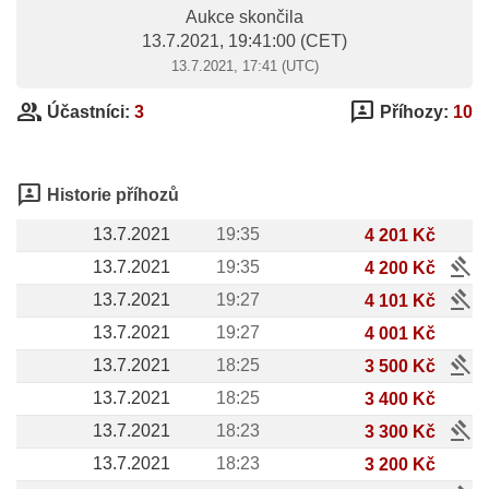
Aukce skončila
13.7.2021, 19:41:00
(CET)
13.7.2021, 17:41 (UTC)
group
3p
Účastníci:
3
Příhozy:
10
3p
Historie příhozů
13.7.2021
19:35
4 201 Kč
gavel
13.7.2021
19:35
4 200 Kč
gavel
13.7.2021
19:27
4 101 Kč
13.7.2021
19:27
4 001 Kč
gavel
13.7.2021
18:25
3 500 Kč
13.7.2021
18:25
3 400 Kč
gavel
13.7.2021
18:23
3 300 Kč
13.7.2021
18:23
3 200 Kč