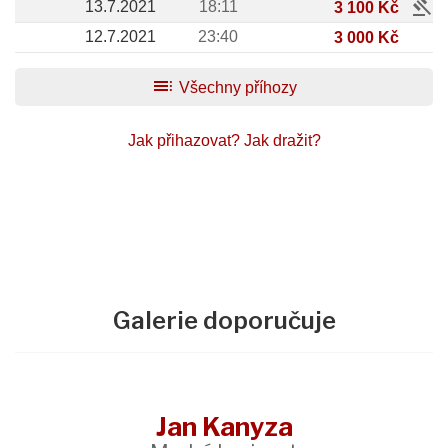
gavel
13.7.2021
18:11
3 100 Kč
12.7.2021
23:40
3 000 Kč
toc
Všechny příhozy
Jak přihazovat?
Jak dražit?
Galerie doporučuje
Jan Kanyza