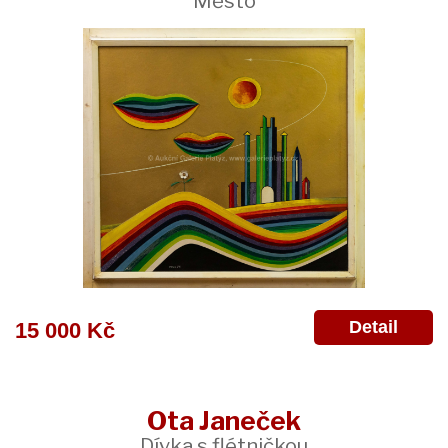
Město
Detail
15 000 Kč
Ota Janeček
Dívka s flétničkou