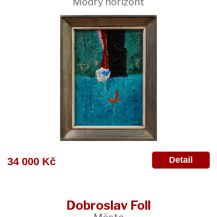
Modrý horizont
Detail
34 000 Kč
Dobroslav Foll